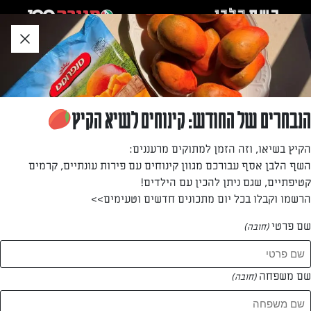
לג
אזור
וכן
חתון
»
דף הבית
פיראוס מחוץ לקופסה
הנבחרים של החודש: קינוחים לשיא הקיץ
הקיץ בשיאו, וזה הזמן למתוקים מרעננים:
השף הלבן אסף עבורכם מגוון קינוחים עם פירות עונתיים, קרמים
קטיפתיים, שגם ניתן להכין עם הילדים!
הרשמו וקבלו בכל יום מתכונים חדשים וטעימים>>
פיראוס מחוץ לקופסה!
שם פרטי
(חובה)
מכירים את זה שמגיע זמן ארוחת הערב ואתם מוצאים את עצמכם
עושים רונדלים אינסופיים בין המקרר למזווה, משם למגירות, לסירים
שם משפחה
מהצהריים? ואפילו בודקים את השאריות מאתמול?
(חובה)
יש לנו פיתרון! פיראוס עושה סוף לרונדלים...
מתחם המתכונים של פיראוס מביא לכם מתכונים קלים, מהירים
ויצירתיים לשידרוג ארוחת הערב שלכם.