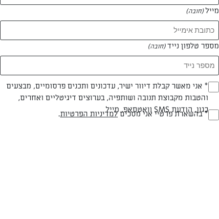
כל מה שנשאר לעשות זה לבחור את המתכון הבא שתנסו בבית.
מייל
(חובה)
אז... בואו נלך על הטעים >>
מספר טלפון נייד
(חובה)
Opt_I
* אני מאשר קבלת דיוור ישיר, עדכונים ותכנים פרסומיים, מבצעים
והטבות מקבוצת תנובה ושותפיה, בערוצים דיגיטליים ואחרים,
(חובה)
כגון, הודעת SMS וואטסאפ, מייל
RegulationsApprove
* בהשארת פרטיי אני מסכים
למדיניות הפרטיות
.
(חובה)
מתכונים