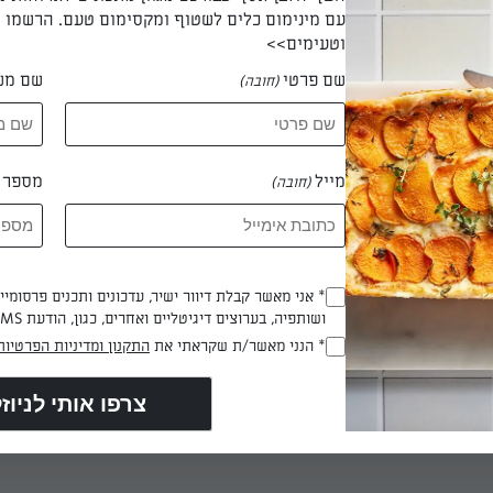
עם מינימום כלים לשטוף ומקסימום טעם. הרשמו ו
וטעימים>>
שם פרטי
שם מש
(חובה)
 רטובה אפשר לסנן אותה.
מייל
מספר ט
(חובה)
.
חותכים רצועות מבצק הפילו, ברוחב של 3-4 אצבעות, מורחים רצועה בחמאה מו
* אני מאשר קבלת דיוור ישיר, עדכונים ותכנים פרסומי
(חובה)
 רצועה ומברישים גם כן. שמים כף מלית ומקפלים לצורת משולש.
ושותפיה, בערוצים דיגיטליים ואחרים, כגון, הודעת SMS וואטסאפ, מייל
* הנני מאשר/ת שקראתי את
התקנון ומדיניות הפרטיות
(חובה)
ית, מברישים שוב ומפזרים שומשום.