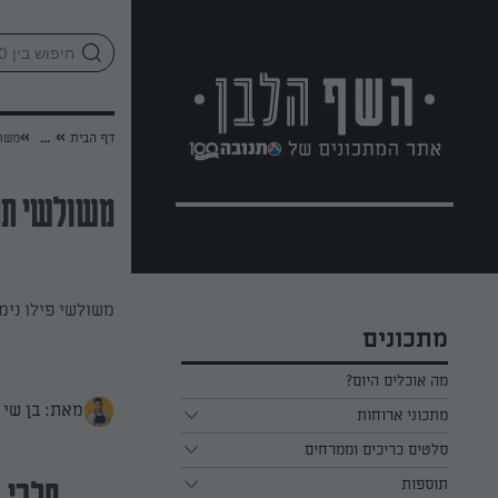
לג
אזור
וכן
חתון
»
»
דף הבית
...
משול
משולשי תרד 
משולשי פילו נימוחי
מתכונים
מה אוכלים היום?
מאת: בן שי
מתכוני ארוחות
ארוחת בוקר
סלטים כריכים וממרחים
תוספות
ארוחת צהריים
כל הסלטים כריכים וממרחים