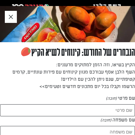
לג
אזור
וכן
חתון
»
»
דף הבית
...
סלט שוק עם פיראוס בולגרית 5% וקרוטוני פיתה זעתר
סלט שוק עם פיראוס בולגרית 5% וקרוטוני פיתה
הנבחרים של החודש: קינוחים לשיא הקיץ
זעתר
הקיץ בשיאו, וזה הזמן למתוקים מרעננים:
השף הלבן אסף עבורכם מגוון קינוחים עם פירות עונתיים, קרמים
סלט שוק פשוט, קל וממכר עם גבינה פיראוס בולגרית 5%
קטיפתיים, שגם ניתן להכין עם הילדים!
הרשמו וקבלו בכל יום מתכונים חדשים וטעימים>>
מאת: רחלי קרוט
שם פרטי
(חובה)
שם משפחה
(חובה)