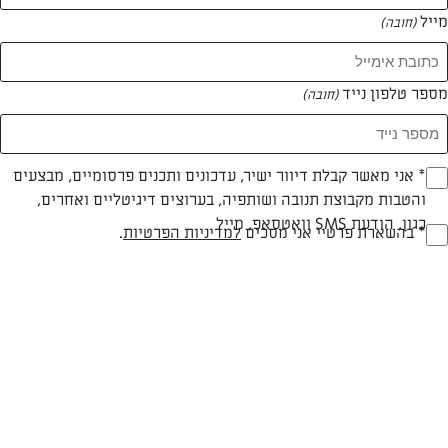
מייל
(חובה)
מספר טלפון נייד
(חובה)
Opt_I
* אני מאשר קבלת דיוור ישיר, עדכונים ותכנים פרסומיים, מבצעים
והטבות מקבוצת תנובה ושותפיה, בערוצים דיגיטליים ואחרים,
(חובה)
כגון, הודעת SMS וואטסאפ, מייל
RegulationsApprove
חלבי
עד 20 דק
קלה
* בהשארת פרטיי אני מסכים
למדיניות הפרטיות
.
(חובה)
סוג מתכון
זמן הכנה
רמת מיומנות
המרכיבים ל 4 :
מרכיבים: