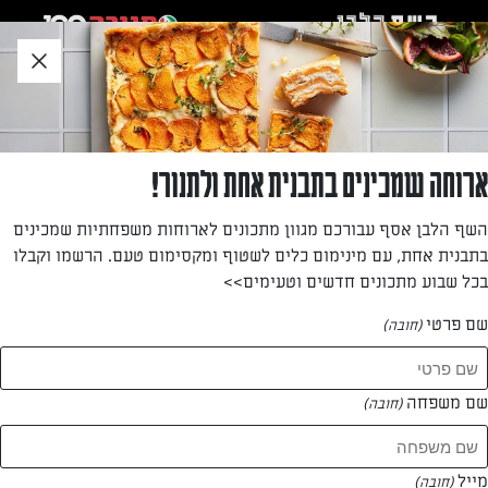
לג
אזור
וכן
חתון
»
»
דף הבית
...
טארט תרד וגבינות
טארט תרד וגבינות
ארוחה שמכינים בתבנית אחת ולתנור!
מתכון קל להכנה לקיש פריך עם בצק מלוח עשוי מעשבי תיבול
השף הלבן אסף עבורכם מגוון מתכונים לארוחות משפחתיות שמכינים
ומלית תרד וגבינות. השילוב של גבינת בולגרית פיראוס וגבינת
בתבנית אחת, עם מינימום כלים לשטוף ומקסימום טעם. הרשמו וקבלו
שמנת מבטיח טעם עשיר וקרמי. הקיש הזה מתאים לארוחה קלה,
בכל שבוע מתכונים חדשים וטעימים>>
ויכול לשמש גם כתוספת לפיקניק או לארוחת ערב קלילה.
שם פרטי
(חובה)
מאת: בתיה שורק
שם משפחה
(חובה)
מייל
(חובה)