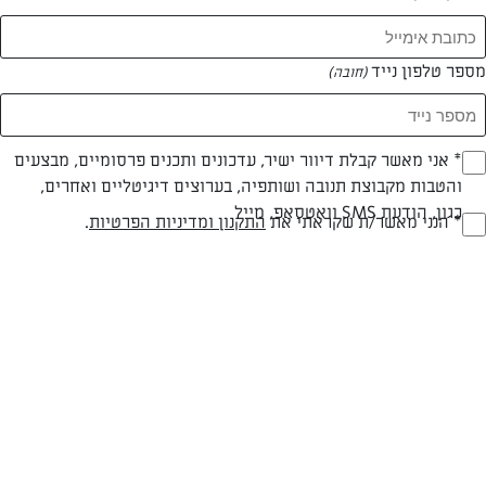
מספר טלפון נייד
(חובה)
* אני מאשר קבלת דיוור ישיר, עדכונים ותכנים פרסומיים, מבצעים
(חובה)
והטבות מקבוצת תנובה ושותפיה, בערוצים דיגיטליים ואחרים,
כגון, הודעת SMS וואטסאפ, מייל
צילום: בתיה סורק
* הנני מאשר/ת שקראתי את
התקנון ומדיניות הפרטיות
.
(חובה)
חלבי
30 דק
קלה
סוג מתכון
זמן הכנה
רמת מיומנות