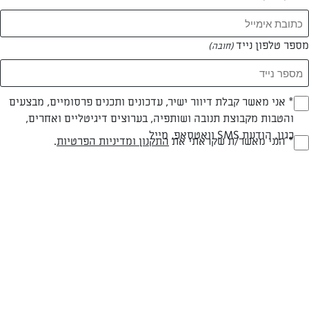
מספר טלפון נייד
(חובה)
* אני מאשר קבלת דיוור ישיר, עדכונים ותכנים פרסומיים, מבצעים
(חובה)
והטבות מקבוצת תנובה ושותפיה, בערוצים דיגיטליים ואחרים,
מאפים אישיים של גבינות וכרישה
כגון, הודעת SMS וואטסאפ, מייל
* הנני מאשר/ת שקראתי את
התקנון ומדיניות הפרטיות
.
(חובה)
נמסים בפה בזכות המרקם הנימוח של הגבינות המיוחדות לאפייה
מאת: עורך השף הלבן