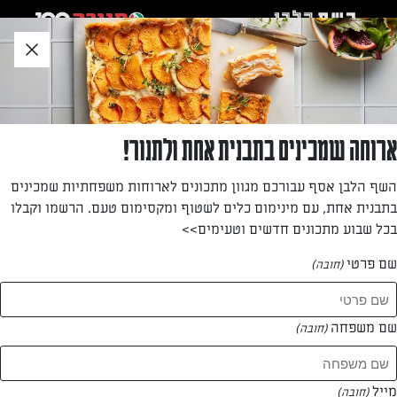
לג
אזור
וכן
חתון
»
דף הבית
חיפשת
ארוחה שמכינים בתבנית אחת ולתנור!
השף הלבן אסף עבורכם מגוון מתכונים לארוחות משפחתיות שמכינים
בתבנית אחת, עם מינימום כלים לשטוף ומקסימום טעם. הרשמו וקבלו
פותחים מקרר ומתחילים לבשל
בכל שבוע מתכונים חדשים וטעימים>>
שם פרטי
(חובה)
תוצאות חיפוש:
שם משפחה
(חובה)
491 מתכונים
מייל
(חובה)