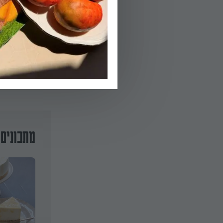
שעות. לגיווןנית
ומחכים עד שיתקר
מתכונים 