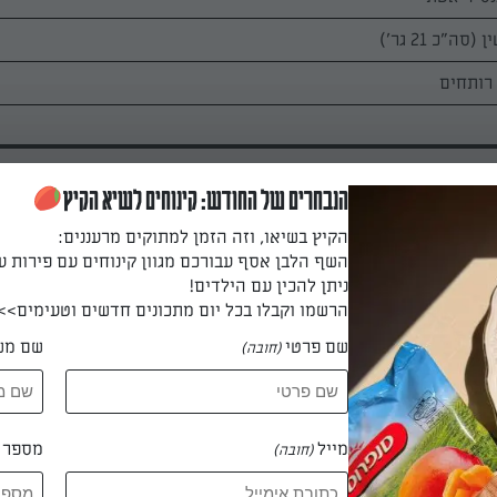
הנבחרים של החודש: קינוחים לשיא הקיץ
הקיץ בשיאו, וזה הזמן למתוקים מרעננים:
השף הלבן אסף עבורכם מגוון קינוחים עם פירות ע
ניתן להכין עם הילדים!
כוכית מלבנית את הגבינה, החלב, המים, הממתיק, הווניל והסירופ לבל
הרשמו וקבלו בכל יום מתכונים חדשים וטעימים>>
שם פרטי
שם מש
(חובה)
ין במים הרותחים,עד שלא ישארו בו גושים.
מייל
מספר ט
(חובה)