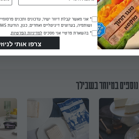
ן לקשט את העוגה המוכנה בג'לי דיאטתי: מכינים את הג'לי על פי הוראות
Opt_In
* אני מאשר קבלת דיוור ישיר, עדכונים ותכנים פרסומי
ר אך לא יקרש. יוצקים את הג'לי על העוגה ומקררים.
ושותפיה, בערוצים דיגיטליים ואחרים, כגון, הודעת SMS וואטסאפ, מייל
(חובה)
RegulationsApproved
* בהשארת פרטיי אני מסכים
למדיניות הפרטיות
.
(חובה)
הכנת? כאן מדרגים
נוספים במיוחד בשבילך