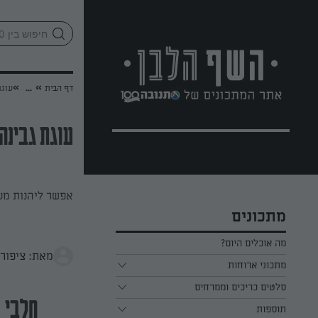
לג
אזור
וכן
חתון
»
»
דף הבית
...
עוגת
עוגת גבינה
אפשר ליהנות מע
מתכונים
מה אוכלים היום?
מאת: ציפורה
מתכוני ארוחות
ארוחת בוקר
סלטים כריכים וממרחים
חלבי
תוספות
ארוחת צהריים
כל הסלטים כריכים וממרחים