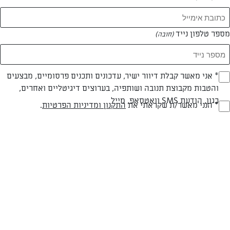
מספר טלפון נייד
(חובה)
* אני מאשר קבלת דיוור ישיר, עדכונים ותכנים פרסומיים, מבצעים
(חובה)
צילום: דניאל שכטר
עיצוב: נועה קנריק
והטבות מקבוצת תנובה ושותפיה, בערוצים דיגיטליים ואחרים,
כגון, הודעת SMS וואטסאפ, מייל
* הנני מאשר/ת שקראתי את
התקנון ומדיניות הפרטיות
.
(חובה)
חלבי
מעל שעה
קלה
סוג מתכון
זמן הכנה
רמת מיומנות
המרכיבים ל תבנית בקוטר 24:
המצרכים: