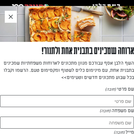
לג
אזור
וכן
חתון
»
»
דף הבית
...
עוגת גבינה ולימונים של סבתא
עוגת גבינה ולימונים של סבתא
ארוחה שמכינים בתבנית אחת ולתנור!
עוגת הגבינה של סבתא עם קלתית פריכה, קרם מסקרפונה אפוי
השף הלבן אסף עבורכם מגוון מתכונים לארוחות משפחתיות שמכינים
ולימונים מקורמלים שמשתלבים בול
בתבנית אחת, עם מינימום כלים לשטוף ומקסימום טעם. הרשמו וקבלו
בכל שבוע מתכונים חדשים וטעימים>>
מאת: אינס ינאי
שם פרטי
(חובה)
שם משפחה
(חובה)
מייל
(חובה)