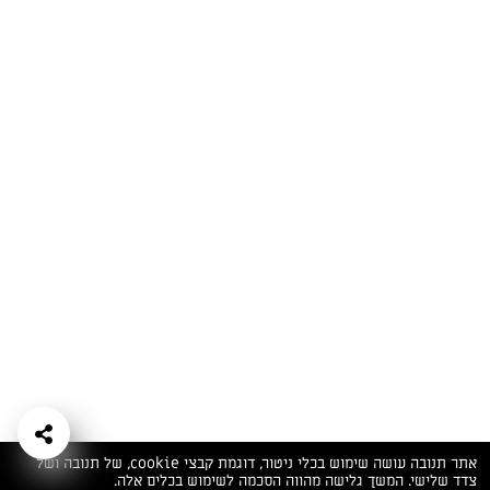
המתכונים הכי טעימים במקום אחד!
השף הלבן אסף עבורכם מתכונים חלומיים לחורף
מפנק! השאירו פרטים וקבלו מתכונים חדשים בכל
יום>>
צרפו אותי לניוזלטר
ערוצי השף
מדיניות
מפת אתר
שאלות
יצירת קשר
תנאי שימוש
פרטיות
ותשובות
הצהרת נגישות
אתר תנובה עושה שימוש בכלי ניטור, דוגמת קבצי cookie, של תנובה ושל
צדד שלישי. המשך גלישה מהווה הסכמה לשימוש בכלים אלה.