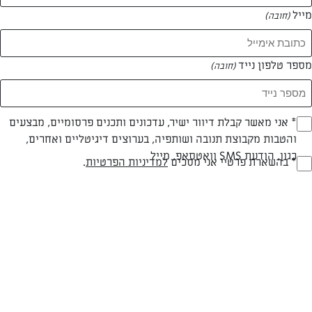
מייל
(חובה)
מספר טלפון נייד
(חובה)
Opt_I
* אני מאשר קבלת דיוור ישיר, עדכונים ותכנים פרסומיים, מבצעים
והטבות מקבוצת תנובה ושותפיה, בערוצים דיגיטליים ואחרים,
(חובה)
כגון, הודעת SMS וואטסאפ, מייל
RegulationsApprove
* בהשארת פרטיי אני מסכים
למדיניות הפרטיות
.
(חובה)
חלבי
עד 15 דק
קלה
סוג מתכון
זמן הכנה
רמת מיומנות