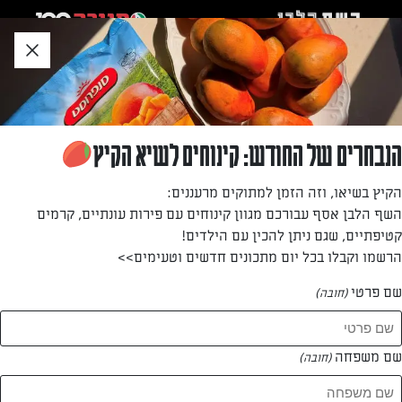
לג
אזור
וכן
חתון
»
»
דף הבית
...
רולדה וניל וקרם גבינה
רולדה וניל וקרם גבינה
הנבחרים של החודש: קינוחים לשיא הקיץ
קינוח קלאסי שתמיד גונב את ההצגה – רולדה רכה עם קרם
הקיץ בשיאו, וזה הזמן למתוקים מרעננים:
עשיר בטעמי וניל
השף הלבן אסף עבורכם מגוון קינוחים עם פירות עונתיים, קרמים
קטיפתיים, שגם ניתן להכין עם הילדים!
מאת: אינס ינאי
הרשמו וקבלו בכל יום מתכונים חדשים וטעימים>>
שם פרטי
(חובה)
שם משפחה
(חובה)