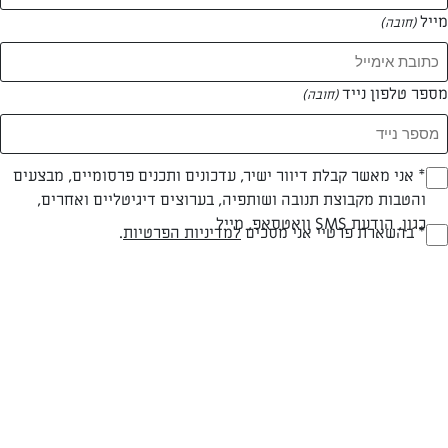
מייל
(חובה)
מספר טלפון נייד
(חובה)
צילום: נמרוד סונדרס
עיצוב: נעה קנריק
Opt_I
* אני מאשר קבלת דיוור ישיר, עדכונים ותכנים פרסומיים, מבצעים
והטבות מקבוצת תנובה ושותפיה, בערוצים דיגיטליים ואחרים,
(חובה)
כגון, הודעת SMS וואטסאפ, מייל
RegulationsApprove
* בהשארת פרטיי אני מסכים
למדיניות הפרטיות
.
חלבי
60 דק
קלה
(חובה)
סוג מתכון
זמן הכנה
רמת מיומנות
המרכיבים ל רולדה אחת: