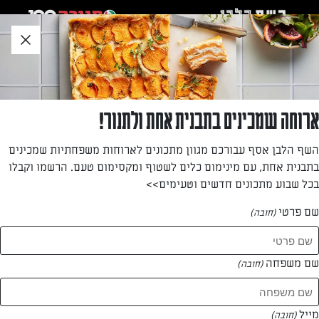
לג
אזור
וכן
חתון
חזרה לעמוד הבית
ארוחה שמכינים בתבנית אחת ולתנור!
ציפורה חן
השף הלבן אסף עבורכם מגוון מתכונים לארוחות משפחתיות שמכינים
בתבנית אחת, עם מינימום כלים לשטוף ומקסימום טעם. הרשמו וקבלו
—
בכל שבוע מתכונים חדשים וטעימים>>
שם פרטי
(חובה)
ציפורה חן
המתכונים של
שם משפחה
(חובה)
2 מתכונים
מייל
(חובה)