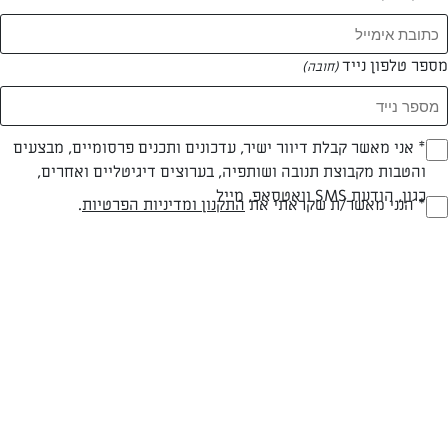
מספר טלפון נייד
(חובה)
* אני מאשר קבלת דיוור ישיר, עדכונים ותכנים פרסומיים, מבצעים
(חובה)
והטבות מקבוצת תנובה ושותפיה, בערוצים דיגיטליים ואחרים,
כגון, הודעת SMS וואטסאפ, מייל
* הנני מאשר/ת שקראתי את
התקנון ומדיניות הפרטיות
.
(חובה)
עוגת גבינה דיאטטית ללא אפייה
אפשר ליהנות מעוגת גבינה משובחת בלי ללכת לישון עם רגשות אשם