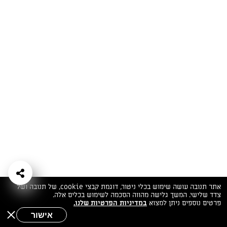
המתכונים הכי טעימים במקום אחד!
השף הלבן אסף עבורכם מתכונים חלומיים לחורף
מפנק! השאירו פרטים וקבלו מתכונים חדשים בכל
יום>>
צרפו אותי לניוזלטר
ערוצי השף
מדיניות
מפת אתר
שאלות
יצירת קשר
תנאי שימוש
פרטיות
ותשובות
הצהרת נגישות
אתר תנובה עושה שימוש בכלי ניטור, דוגמת קבצי cookie, של תנובה ושל
צדד שלישי. המשך גלישה מהווה הסכמה לשימוש בכלים אלה.
פרטים נוספים ניתן למצוא
במדיניות הפרטיות שלנו.
אישור
שאלות לשף
חיפוש
תפריט