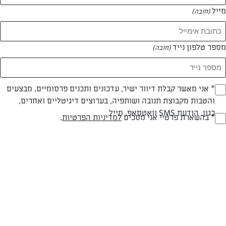
מייל
(חובה)
מספר טלפון נייד
(חובה)
Opt_I
* אני מאשר קבלת דיוור ישיר, עדכונים ותכנים פרסומיים, מבצעים
והטבות מקבוצת תנובה ושותפיה, בערוצים דיגיטליים ואחרים,
(חובה)
כגון, הודעת SMS וואטסאפ, מייל
RegulationsApprove
* בהשארת פרטיי אני מסכים
למדיניות הפרטיות
.
(חובה)
חלבי
30 דק
קלה
סוג מתכון
זמן הכנה
רמת מיומנות