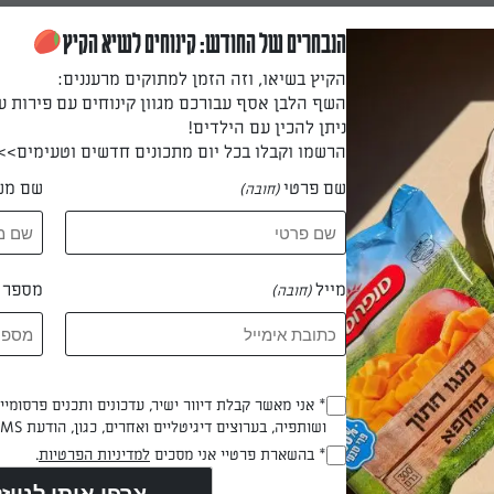
כיבי הבסיס במעבד מזון עד קבלת תערובת פירורית.
הנבחרים של החודש: קינוחים לשיא הקיץ
הקיץ בשיאו, וזה הזמן למתוקים מרעננים:
השף הלבן אסף עבורכם מגוון קינוחים עם פירות ע
ניתן להכין עם הילדים!
, משטחים באופן אחיד ומהדקים היטב.
הרשמו וקבלו בכל יום מתכונים חדשים וטעימים>>
שם פרטי
שם מש
(חובה)
מעבד מזון את כל מרכיבי המלית וטוחנים עד קבלת מלית אחידה וחלקה
טחן ונשאר ללא גושים.
מייל
מספר ט
(חובה)
Opt_In
* אני מאשר קבלת דיוור ישיר, עדכונים ותכנים פרסומי
ושותפיה, בערוצים דיגיטליים ואחרים, כגון, הודעת SMS וואטסאפ, מייל
(חובה)
RegulationsApproved
* בהשארת פרטיי אני מסכים
למדיניות הפרטיות
.
מעבירים את המלית לתבנית העוגה ואופים למשך 50 דקות-שעה, שולי העוג
(חובה)