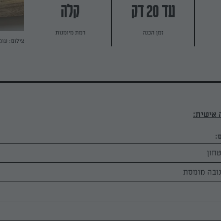
עד 20 דק
קלה
זמן הכנה
רמת מיומנות
צילום: עומ
 אישית:
: