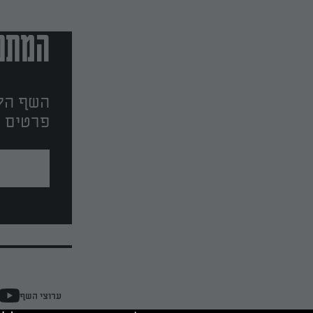
המתכו
השף הלב
פרטים ו
ערוצי השף