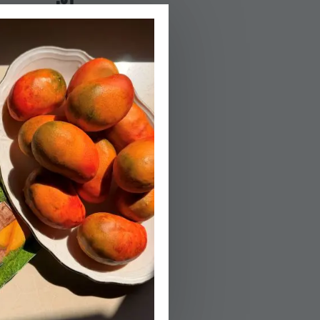
טוחנים את כל מר
02.
מעבירים לתבנית
03.
המלית - שמים ב
לוודא שהקוטג' נ
04.
מחממים תנור ל-160 מעלות.
05.