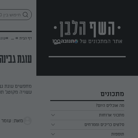
לג
אזור
וכן
חתון
»
»
דף הבית
...
עוגת
עוגת גבינה
מחפשים עוגת גבי
עשויה מקוטג' תנ
מתכונים
מה אוכלים היום?
מתכוני ארוחות
מאת: עומר י
ארוחת בוקר
סלטים כריכים וממרחים
תוספות
ארוחת צהריים
כל הסלטים כריכים וממרחים