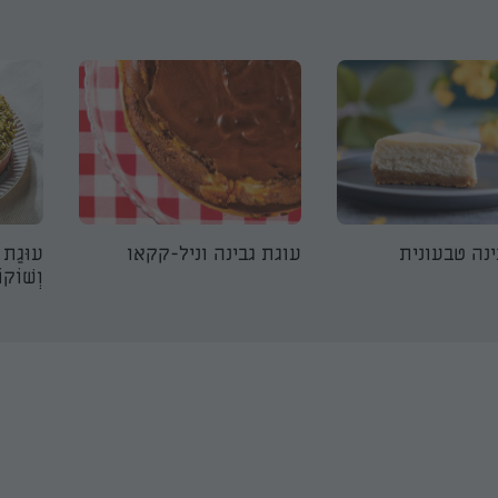
ינה טבעונית
עוגת גבינה וניל-קקאו
עוּגַת ג
וְשׁוֹקו