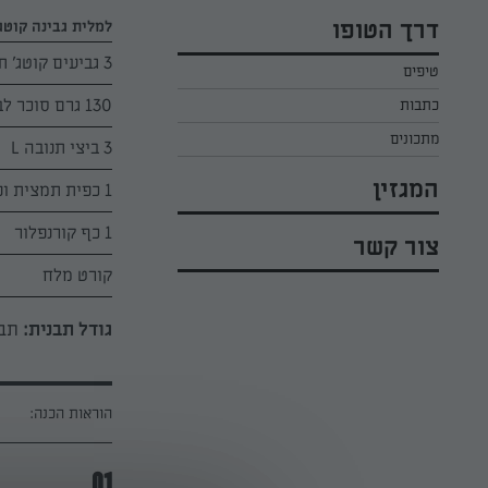
כל הקינוחים לפסח
אפרת ליכטנשטט
דרך הטופו
למלית גבינה קוטג'
סלטים לפסח
קארין בנולול
3 גביעים קוטג' תנובה 5% (750 גרם)
טיפים
עוגיות לפסח
מירי כהן
130 גרם סוכר לבן
כתבות
רובי מיכאל
מתכונים
3 ביצי תנובה L
המגזין
1 כפית תמצית וניל
1 כף קורנפלור
צור קשר
קורט מלח
גודל תבנית:
תבנ
הוראות הכנה:
01.