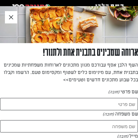
לג
אזור
וכן
חתון
»
»
דף הבית
...
תפוחי אדמה ממולאים בפטריות וגבינות
תפוחי אדמה ממולאים בפטריות וגבינות
ארוחה שמכינים בתבנית אחת ולתנור!
תוספת חמה שתתאים לכל ארוחה
השף הלבן אסף עבורכם מגוון מתכונים לארוחות משפחתיות שמכינים
בתבנית אחת, עם מינימום כלים לשטוף ומקסימום טעם. הרשמו וקבלו
מאת: עורך השף הלבן
בכל שבוע מתכונים חדשים וטעימים>>
שם פרטי
(חובה)
שם משפחה
(חובה)
מייל
(חובה)