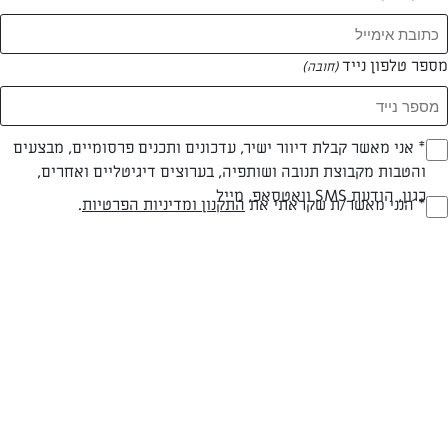
מספר טלפון נייד
(חובה)
* אני מאשר קבלת דיוור ישיר, עדכונים ותכנים פרסומיים, מבצעים
(חובה)
והטבות מקבוצת תנובה ושותפיה, בערוצים דיגיטליים ואחרים,
חלבי
עד 20 דק
בינונית
כגון, הודעת SMS וואטסאפ, מייל
* הנני מאשר/ת שקראתי את
התקנון ומדיניות הפרטיות
.
(חובה)
סוג מתכון
זמן הכנה
רמת מיומנות
המרכיבים ל 4:
4 תפוחי אדמה
100 ג"ר גבינה צהובה מגורדת בפומפיה