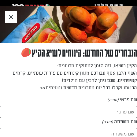
לג
אזור
וכן
חתון
»
»
דף הבית
...
מתכון לגראטן תפוחי אדמה ובטטה ברוטב שמנת-ערמונים
מתכון לגראטן תפוחי אדמה ובטטה ברוטב
הנבחרים של החודש: קינוחים לשיא הקיץ
שמנת-ערמונים
הקיץ בשיאו, וזה הזמן למתוקים מרעננים:
השף הלבן אסף עבורכם מגוון קינוחים עם פירות עונתיים, קרמים
שידרגנו את גראטן תפוח האדמה המסורתי והוספנו לו בטטות,
קטיפתיים, שגם ניתן להכין עם הילדים!
ערמונים וגבינות טובות! התוצאה? לא פחות מחלומית
הרשמו וקבלו בכל יום מתכונים חדשים וטעימים>>
מאת: יונית צוקרמן
שם פרטי
(חובה)
שם משפחה
(חובה)