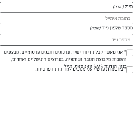
מייל
(חובה)
מספר טלפון נייד
(חובה)
Opt_I
* אני מאשר קבלת דיוור ישיר, עדכונים ותכנים פרסומיים, מבצעים
צילום: דן פרץ
עיצוב: נורית קריב
והטבות מקבוצת תנובה ושותפיה, בערוצים דיגיטליים ואחרים,
(חובה)
כגון, הודעת SMS וואטסאפ, מייל
RegulationsApprove
* בהשארת פרטיי אני מסכים
למדיניות הפרטיות
.
(חובה)
חלבי
עד 20 דק
קלה
סוג מתכון
זמן הכנה
רמת מיומנות
המרכיבים ל 4-6: