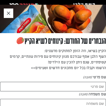
לג
אזור
וכן
חתון
»
»
דף הבית
...
פאי גבינה ותותים
פאי גבינה ותותים
הנבחרים של החודש: קינוחים לשיא הקיץ
לחוששים מעוגות גבינה מסובכות ומורכבות, מוצעת פאי גבינה
הקיץ בשיאו, וזה הזמן למתוקים מרעננים:
קלה להכנה: עוגת פאי על בסיס קלתית מבצק פריך עם מלית
השף הלבן אסף עבורכם מגוון קינוחים עם פירות עונתיים, קרמים
גבינה קרה וקישוט צבעוני של תותים
קטיפתיים, שגם ניתן להכין עם הילדים!
הרשמו וקבלו בכל יום מתכונים חדשים וטעימים>>
מאת: עורך השף הלבן
שם פרטי
(חובה)
שם משפחה
(חובה)