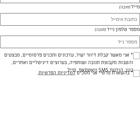
מייל
(חובה)
מספר טלפון נייד
(חובה)
Opt_I
* אני מאשר קבלת דיוור ישיר, עדכונים ותכנים פרסומיים, מבצעים
והטבות מקבוצת תנובה ושותפיה, בערוצים דיגיטליים ואחרים,
(חובה)
חלבי
עד 40 דק
קלה
כגון, הודעת SMS וואטסאפ, מייל
RegulationsApprove
* בהשארת פרטיי אני מסכים
למדיניות הפרטיות
.
(חובה)
סוג מתכון
זמן הכנה
רמת מיומנות
המרכיבים ל 8 מנות / תבנית קפיצית בקוטר 26 ס"מ:
לבצק: