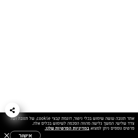
המתכונים הכי טעימים במקום אחד!
השף הלבן אסף עבורכם מתכונים חלומיים לחורף
מפנק! השאירו פרטים וקבלו מתכונים חדשים בכל
יום>>
צרפו אותי לניוזלטר
ערוצי השף
מדיניות
מפת אתר
שאלות
יצירת קשר
תנאי שימוש
פרטיות
ותשובות
הצהרת נגישות
אתר תנובה עושה שימוש בכלי ניטור, דוגמת קבצי cookie, של תנובה ושל
צדד שלישי. המשך גלישה מהווה הסכמה לשימוש בכלים אלה.
פרטים נוספים ניתן למצוא
במדיניות הפרטיות שלנו.
אישור
שאלות לשף
חיפוש
תפריט