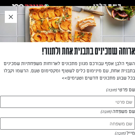
לג
אזור
וכן
חתון
»
»
דף הבית
...
מתכון לעוגת גבינה שוקולד ואגוזים ללא אפייה
מתכון לעוגת גבינה שוקולד ואגוזים ללא אפייה
ארוחה שמכינים בתבנית אחת ולתנור!
שוקולדית, קרירה ומרעננת ואינה דורשת הפעלת תנור. פשוט
השף הלבן אסף עבורכם מגוון מתכונים לארוחות משפחתיות שמכינים
מושלמת!
בתבנית אחת, עם מינימום כלים לשטוף ומקסימום טעם. הרשמו וקבלו
בכל שבוע מתכונים חדשים וטעימים>>
מאת: דנית סלומון
שם פרטי
(חובה)
שם משפחה
(חובה)
מייל
(חובה)