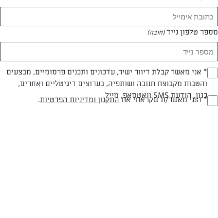
מספר טלפון נייד
(חובה)
* אני מאשר קבלת דיוור ישיר, עדכונים ותכנים פרסומיים, מבצעים
(חובה)
צילום: יהודה סלומון
עיצוב: יהודה סלומון
והטבות מקבוצת תנובה ושותפיה, בערוצים דיגיטליים ואחרים,
כגון, הודעת SMS וואטסאפ, מייל
* הנני מאשר/ת שקראתי את
התקנון ומדיניות הפרטיות
.
(חובה)
חלבי
עד 40 דק
קלה
סוג מתכון
זמן הכנה
רמת מיומנות
המרכיבים ל 8:
50 גרם חמאת תנובה חתוכה לקוביות