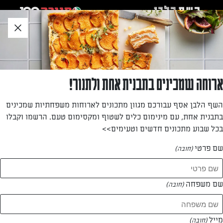
לג
אזור
וכן
חתון
»
»
דף הבית
...
טארט גבינה שוקולד לבן
טארט גבינה שוקולד לבן
ארוחה שמכינים בתבנית אחת ולתנור!
טארט גבינה ושוקולד לבן מרשים שכל אחד יכול להכין.
השף הלבן אסף עבורכם מגוון מתכונים לארוחות משפחתיות שמכינים
בתבנית אחת, עם מינימום כלים לשטוף ומקסימום טעם. הרשמו וקבלו
מאת: אינס ינאי
בכל שבוע מתכונים חדשים וטעימים>>
שם פרטי
(חובה)
שם משפחה
(חובה)
מייל
(חובה)