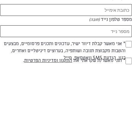
מספר טלפון נייד
(חובה)
צילום: נמרוד סונדרס
עיצוב: נעה קנריק
* אני מאשר קבלת דיוור ישיר, עדכונים ותכנים פרסומיים, מבצעים
(חובה)
והטבות מקבוצת תנובה ושותפיה, בערוצים דיגיטליים ואחרים,
כגון, הודעת SMS וואטסאפ, מייל
* הנני מאשר/ת שקראתי את
התקנון ומדיניות הפרטיות
.
(חובה)
חלבי
60 דק
קלה
סוג מתכון
זמן הכנה
רמת מיומנות
המרכיבים ל 14 מנות:
קלתית: