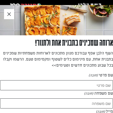
לג
אזור
וכן
חתון
»
»
דף הבית
...
מתכון לעוגת גבינה עם תחתית פיסטוק וציפוי שוקולד
מתכון לעוגת גבינה עם תחתית פיסטוק וציפוי
ארוחה שמכינים בתבנית אחת ולתנור!
שוקולד
השף הלבן אסף עבורכם מגוון מתכונים לארוחות משפחתיות שמכינים
בתבנית אחת, עם מינימום כלים לשטוף ומקסימום טעם. הרשמו וקבלו
כמה שהיא מרשימה, ככה היא לא מסובכת להכנה! עוגת גבינה
בכל שבוע מתכונים חדשים וטעימים>>
אפויה עם תחתית פיסטוקים פריכה וציפוי שוקולד חלומי
שם פרטי
(חובה)
מאת: יונית צוקרמן
שם משפחה
(חובה)
מייל
(חובה)