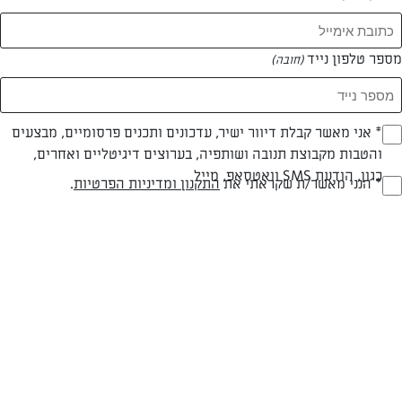
מספר טלפון נייד
(חובה)
* אני מאשר קבלת דיוור ישיר, עדכונים ותכנים פרסומיים, מבצעים
(חובה)
והטבות מקבוצת תנובה ושותפיה, בערוצים דיגיטליים ואחרים,
צילום: דן פרץ
עיצוב: נורית קריב
כגון, הודעת SMS וואטסאפ, מייל
* הנני מאשר/ת שקראתי את
התקנון ומדיניות הפרטיות
.
(חובה)
חלבי
עד 40 דק
בינונית
סוג מתכון
זמן הכנה
רמת מיומנות
המרכיבים ל 8-10: