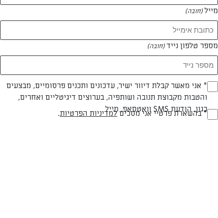
מייל
(חובה)
מספר טלפון נייד
(חובה)
Opt_I
* אני מאשר קבלת דיוור ישיר, עדכונים ותכנים פרסומיים, מבצעים
והטבות מקבוצת תנובה ושותפיה, בערוצים דיגיטליים ואחרים,
(חובה)
כגון, הודעת SMS וואטסאפ, מייל
RegulationsApprove
* בהשארת פרטיי אני מסכים
למדיניות הפרטיות
.
(חובה)
חלבי
עד 20 דק
קלה
סוג מתכון
זמן הכנה
רמת מיומנות