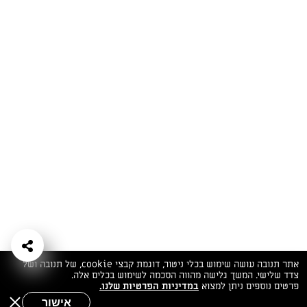
המתכונים הכי טעימים במקום אחד!
השף הלבן אסף עבורכם מתכונים חלומיים לחורף
מפנק! השאירו פרטים וקבלו מתכונים חדשים בכל
יום>>
צרפו אותי לניוזלטר
ערוצי השף
מדיניות
מפת אתר
שאלות
יצירת קשר
תנאי שימוש
פרטיות
ותשובות
הצהרת נגישות
אתר תנובה עושה שימוש בכלי ניטור, דוגמת קבצי cookie, של תנובה ושל
צדד שלישי. המשך גלישה מהווה הסכמה לשימוש בכלים אלה.
פרטים נוספים ניתן למצוא
במדיניות הפרטיות שלנו.
אישור
שאלות לשף
חיפוש
תפריט