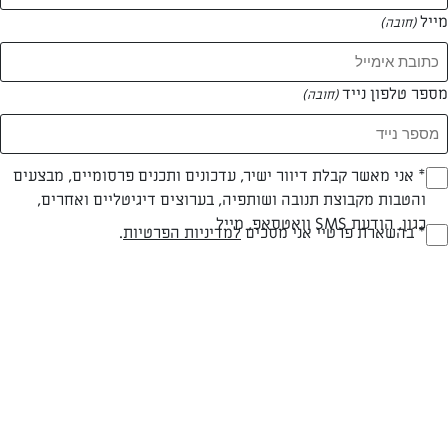
מייל
(חובה)
מספר טלפון נייד
(חובה)
Opt_I
* אני מאשר קבלת דיוור ישיר, עדכונים ותכנים פרסומיים, מבצעים
והטבות מקבוצת תנובה ושותפיה, בערוצים דיגיטליים ואחרים,
(חובה)
עד 20 דק
בינונית
כגון, הודעת SMS וואטסאפ, מייל
RegulationsApprove
* בהשארת פרטיי אני מסכים
למדיניות הפרטיות
.
זמן הכנה
רמת מיומנות
(חובה)
המרכיבים ל 20 מנות:
5 ביצים