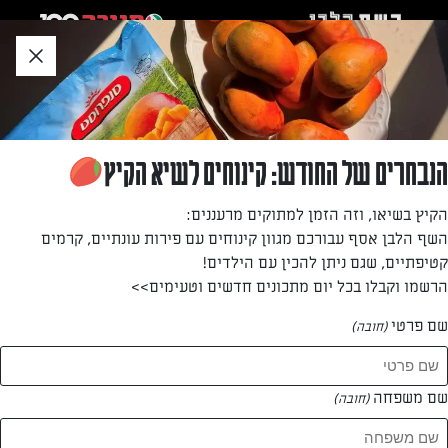
לג
אזור
וכן
חתון
»
»
דף הבית
...
עוגת גזר קלאסית בציפוי שמנת
עוגת גזר קלאסית בציפוי שמנת
הנבחרים של החודש: קינוחים לשיא הקיץ
עוגת גזר קלאסית בציפוי שמנת, מתכון פשוט וקל להכנה. עוגה
הקיץ בשיאו, וזה הזמן למתוקים מרעננים:
מושלמת וטעימה במיוחד שמתאימה לאירוח או כנשנוש לצד
השף הלבן אסף עבורכם מגוון קינוחים עם פירות עונתיים, קרמים
הקפה
קטיפתיים, שגם ניתן להכין עם הילדים!
הרשמו וקבלו בכל יום מתכונים חדשים וטעימים>>
מאת: נעמי אבליוביץ'
שם פרטי
(חובה)
שם משפחה
(חובה)