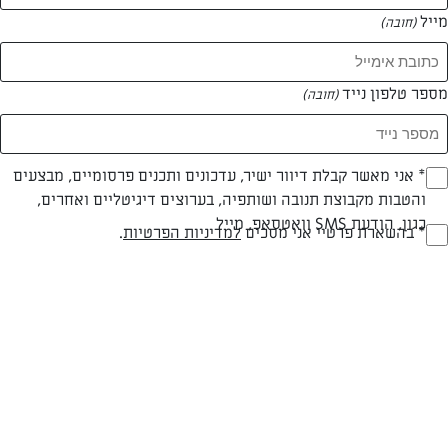
מייל
(חובה)
מספר טלפון נייד
(חובה)
Opt_I
* אני מאשר קבלת דיוור ישיר, עדכונים ותכנים פרסומיים, מבצעים
והטבות מקבוצת תנובה ושותפיה, בערוצים דיגיטליים ואחרים,
(חובה)
צילום: נעמי אבליוביץ'
עיצוב: נעמי אבליוביץ
כגון, הודעת SMS וואטסאפ, מייל
RegulationsApprove
* בהשארת פרטיי אני מסכים
למדיניות הפרטיות
.
(חובה)
חלבי
עד 40 דק
בינונית
סוג מתכון
זמן הכנה
רמת מיומנות