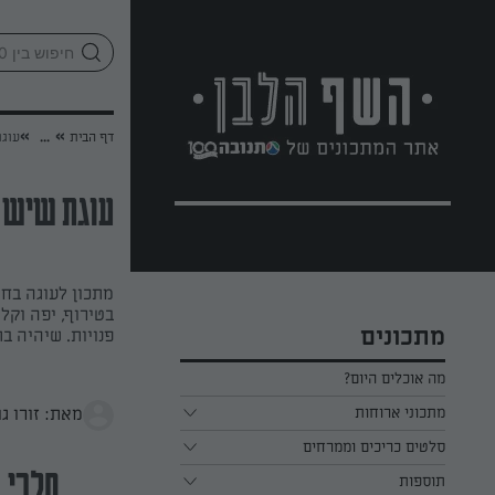
לג
אזור
וכן
חתון
»
»
דף הבית
...
עוג
עוגת שיש 
מתכון לעוגה בח
בטירוף, יפה וק
מתכונים
פנויות. שיהיה בת
מה אוכלים היום?
מתכוני ארוחות
מאת: זורו גו
ארוחת בוקר
סלטים כריכים וממרחים
תוספות
ארוחת צהריים
כל הסלטים כריכים וממרחים
חלבי