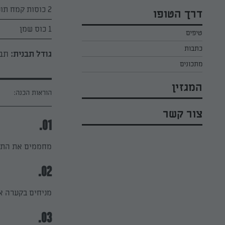
כל הקינוחים לפסח
אפרת ליכטנשטט
2 כוסות קמח תופח מנופה
דרך הטופו
סלטים לפסח
קארין בנולול
1 כוס שמן
טיפים
עוגיות לפסח
מירי כהן
כתבות
רובי מיכאל
גודל תבנית:
תבנ
מתכונים
המגזין
הוראות הכנה:
צור קשר
01.
מחממים את התנור לחום של 180 מ
02.
מניחים בקערה את
03.