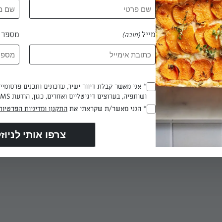
מייל
מספר ט
(חובה)
מכניסים לתנור ואופים למשך 45 דקות עד שעה. בודקים האם העוגה מוכנה בעזרת 
אחר שתוקעים אותו בעוגה, היא מוכנה.
 דקות
* אני מאשר קבלת דיוור ישיר, עדכונים ותכנים פרסומי
(חובה)
ושותפיה, בערוצים דיגיטליים ואחרים, כגון, הודעת SMS וואטסאפ, מייל
* הנני מאשר/ת שקראתי את
התקנון ומדיניות הפרטיות
(חובה)
שוקולד או עם קצפת.