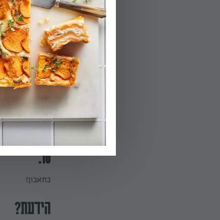
08.
יוצא יבש ונקי ל
הפעלת טיימר 45
09.
מגישים עם קרם 
10.
בתאבון!
הידעת?