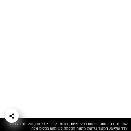
המתכונים הכי טעימים במקום אחד!
השף הלבן אסף עבורכם מתכונים חלומיים לחורף
מפנק! השאירו פרטים וקבלו מתכונים חדשים בכל
יום>>
צרפו אותי לניוזלטר
ערוצי השף
מדיניות
מפת אתר
שאלות
יצירת קשר
תנאי שימוש
פרטיות
ותשובות
הצהרת נגישות
אתר תנובה עושה שימוש בכלי ניטור, דוגמת קבצי cookie, של תנובה ושל
צדד שלישי. המשך גלישה מהווה הסכמה לשימוש בכלים אלה.