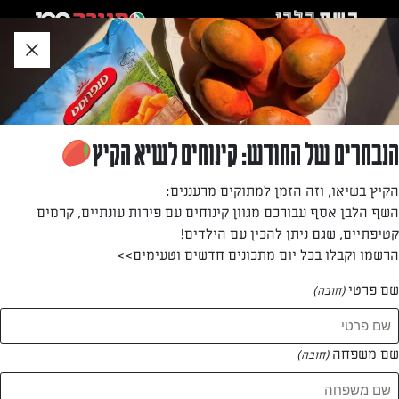
לג
אזור
וכן
חתון
»
»
דף הבית
...
רוטב פטריות ושמנת
רוטב פטריות ושמנת
הנבחרים של החודש: קינוחים לשיא הקיץ
רוטב עשיר, סמיך וקל להכנה, מתאים לשימוש בשדרוג מתכוני
הקיץ בשיאו, וזה הזמן למתוקים מרעננים:
תפוחי אדמה או כרוטב חלבי לפסטה
השף הלבן אסף עבורכם מגוון קינוחים עם פירות עונתיים, קרמים
קטיפתיים, שגם ניתן להכין עם הילדים!
מאת: אבי שליסל
הרשמו וקבלו בכל יום מתכונים חדשים וטעימים>>
שם פרטי
(חובה)
שם משפחה
(חובה)