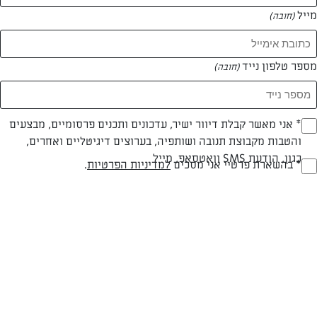
מייל
(חובה)
מספר טלפון נייד
(חובה)
Opt_I
* אני מאשר קבלת דיוור ישיר, עדכונים ותכנים פרסומיים, מבצעים
והטבות מקבוצת תנובה ושותפיה, בערוצים דיגיטליים ואחרים,
(חובה)
חלבי
עד 20 דק
קלה
כגון, הודעת SMS וואטסאפ, מייל
RegulationsApprove
* בהשארת פרטיי אני מסכים
למדיניות הפרטיות
.
סוג מתכון
זמן הכנה
רמת מיומנות
(חובה)
המרכיבים ל 4 מנות:
1 סלסלה פטריות פרוסות