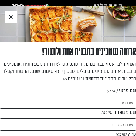
לג
אזור
וכן
חתון
»
»
דף הבית
...
מטבל חציל קלוי וסויה בסגנון גבינה לבנה בטעם שום שמיר
מטבל חציל קלוי וסויה בסגנון גבינה לבנה בטעם
ארוחה שמכינים בתבנית אחת ולתנור!
שום שמיר
השף הלבן אסף עבורכם מגוון מתכונים לארוחות משפחתיות שמכינים
בתבנית אחת, עם מינימום כלים לשטוף ומקסימום טעם. הרשמו וקבלו
שילוב מנצח של חציל קלוי ו"גבינה". מעולה לניגוב עם פיתה או
בכל שבוע מתכונים חדשים וטעימים>>
קרקר. מצויין לאירוח קליל
שם פרטי
(חובה)
מאת: נעמה רן
שם משפחה
(חובה)
מייל
(חובה)