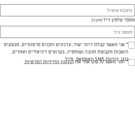
מספר טלפון נייד
(חובה)
* אני מאשר קבלת דיוור ישיר, עדכונים ותכנים פרסומיים, מבצעים
(חובה)
והטבות מקבוצת תנובה ושותפיה, בערוצים דיגיטליים ואחרים,
כגון, הודעת SMS וואטסאפ, מייל
* הנני מאשר/ת שקראתי את
התקנון ומדיניות הפרטיות
.
(חובה)
צילום: נעמה רן
פרווה
עד 40 דק
קלה
סוג מתכון
זמן הכנה
רמת מיומנות