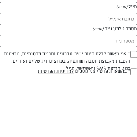
מייל
(חובה)
מספר טלפון נייד
(חובה)
Opt_I
* אני מאשר קבלת דיוור ישיר, עדכונים ותכנים פרסומיים, מבצעים
והטבות מקבוצת תנובה ושותפיה, בערוצים דיגיטליים ואחרים,
(חובה)
עד 20 דק
קלה
כגון, הודעת SMS וואטסאפ, מייל
RegulationsApprove
* בהשארת פרטיי אני מסכים
למדיניות הפרטיות
.
זמן הכנה
רמת מיומנות
(חובה)
המרכיבים ל 10 מנות:
3 כוסות סוכר