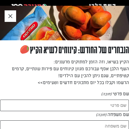
לג
אזור
וכן
חתון
»
»
דף הבית
...
סירופ דבש ביתי
סירופ דבש ביתי
הנבחרים של החודש: קינוחים לשיא הקיץ
מתכון פשוט שיוסיף טעם בכל מה שתשימו אותו
הקיץ בשיאו, וזה הזמן למתוקים מרעננים:
השף הלבן אסף עבורכם מגוון קינוחים עם פירות עונתיים, קרמים
מאת: פנינה צרפתי
קטיפתיים, שגם ניתן להכין עם הילדים!
הרשמו וקבלו בכל יום מתכונים חדשים וטעימים>>
שם פרטי
(חובה)
שם משפחה
(חובה)