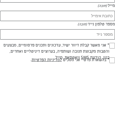
מייל
(חובה)
מספר טלפון נייד
(חובה)
Opt_I
* אני מאשר קבלת דיוור ישיר, עדכונים ותכנים פרסומיים, מבצעים
חלבי
עד 40 דק
קלה
והטבות מקבוצת תנובה ושותפיה, בערוצים דיגיטליים ואחרים,
(חובה)
כגון, הודעת SMS וואטסאפ, מייל
RegulationsApprove
* בהשארת פרטיי אני מסכים
למדיניות הפרטיות
.
סוג מתכון
זמן הכנה
רמת מיומנות
(חובה)
המרכיבים ל 12 מנותתבנית 26 או חד פעמית בינונית:
לבסיס:
6 ביצים חלבון