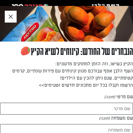
לג
אזור
וכן
חתון
»
»
דף הבית
...
עוגת קוקוס גבינה ושוקולד
עוגת קוקוס גבינה ושוקולד
הנבחרים של החודש: קינוחים לשיא הקיץ
במיוחד לפסח, אבל לא רק – בואו להכין עוגת קוקוס, גבינה
הקיץ בשיאו, וזה הזמן למתוקים מרעננים:
ושוקולד שלא תוכלו להפסיק לאכול!
השף הלבן אסף עבורכם מגוון קינוחים עם פירות עונתיים, קרמים
קטיפתיים, שגם ניתן להכין עם הילדים!
מאת: עורך השף הלבן
הרשמו וקבלו בכל יום מתכונים חדשים וטעימים>>
שם פרטי
(חובה)
שם משפחה
(חובה)