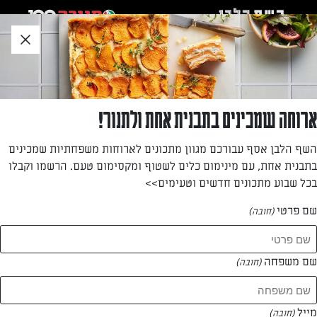
לג
אזור
וכן
חתון
»
»
דף הבית
...
מאפה פילו עם בולגרית ומשמשים
מאפה פילו עם בולגרית ומשמשים
ארוחה שמכינים בתבנית אחת ולתנור!
מאפה חגיגי, מתאים במיוחד לחג השבועות, עם משמשים
השף הלבן אסף עבורכם מגוון מתכונים לארוחות משפחתיות שמכינים
ותערובת גבינות עם טוויסט מלוח ומעניין
בתבנית אחת, עם מינימום כלים לשטוף ומקסימום טעם. הרשמו וקבלו
בכל שבוע מתכונים חדשים וטעימים>>
מאת: ישראל ותמרה אהרוני
שם פרטי
(חובה)
שם משפחה
(חובה)
מייל
(חובה)