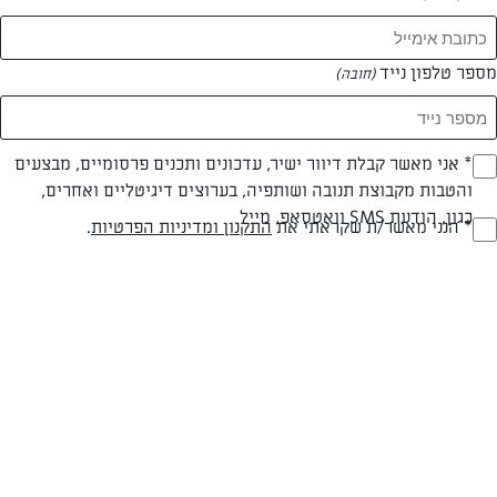
מספר טלפון נייד
(חובה)
צילום: ישראל ותמרה אהרוני
עיצוב: ישראל ותמרה אהרוני
* אני מאשר קבלת דיוור ישיר, עדכונים ותכנים פרסומיים, מבצעים
(חובה)
והטבות מקבוצת תנובה ושותפיה, בערוצים דיגיטליים ואחרים,
כגון, הודעת SMS וואטסאפ, מייל
חלבי
עד 20 דק
קלה
* הנני מאשר/ת שקראתי את
התקנון ומדיניות הפרטיות
.
(חובה)
סוג מתכון
זמן הכנה
רמת מיומנות
המרכיבים ל 8-10 מנות:
1 חבילת בצק פילו מעדנות מופשרת לפי הוראות היצרן