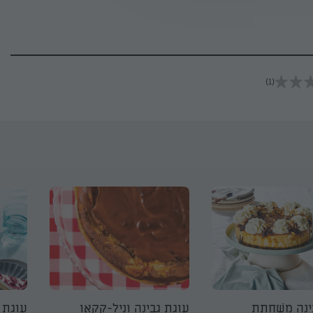
(1)
ִינָה מֻשְׁחֶתֶת
עוגת גבינה וניל-קקאו
עוגת 