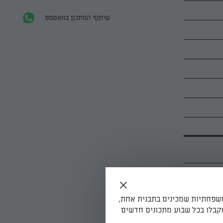
שיתוף המתכון בוואטספ
משפחתיות שמכינים בתבנית אחת,
לטין. משהים 10 דקות לריכוך. מקציפים את
קבלו בכל שבוע מתכונים חדשים