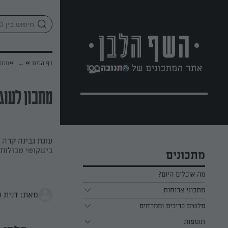
לג
אזור
וכן
חתון
»
»
דף הבית
...
מתכו
מתכון לעוגת
עוגת גבינה קרה 
בישקוטי טבולות 
מתכונים
מה אוכלים היום?
מתכוני ארוחות
מאת: דנית ס
ארוחת בוקר
סלטים כריכים וממרחים
תוספות
ארוחת צהריים
כל הסלטים כריכים וממרחים