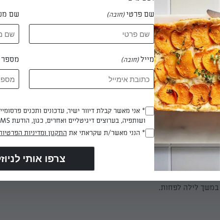
שם פרטי
שם מש
(חובה)
 דקות
מייל
מספר ט
(חובה)
רבלים את בלילת הגבינה עם קרם פרש, סוכר וקליפת תפוז עד שהסוכר 
ממסים את הג'לטין במיקרוגל (25-20 שניות), מערבבים היטב עד שכל הגבישים נמס
 בזרם דק תוך ערבול מתמיד. מקפלים את הקצפת לתוך תערובת הגבינה.
* אני מאשר קבלת דיוור ישיר, עדכונים ותכנים פרסומי
(חובה)
ושותפיה, בערוצים דיגיטליים ואחרים, כגון, הודעת SMS וואטסאפ, מייל
* הנני מאשר/ת שקראתי את
התקנון ומדיניות הפרטיות
(חובה)
מכינים תבנית עגולה בקוטר 28 ס"מ. יוצקים את הליקר לצלחת. טובלים את הצד המ
ם בתערובת - טבילה קצרה - ומסדרים אותם על תחתית התבנית ברווחי
מטה. יוצקים חצי מתערובת הגבינה על הבישקוטי. מסדרים שכבה נוס
בליקר ויוצקים עליה את תערובת הגבינה הנותרת. מחליקים את פני התע
במשך לילה לפחות.