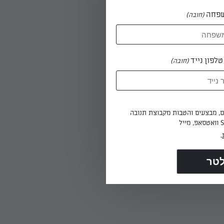
פחה
(חובה)
לפון נייד
(חובה)
נמס.
ים ומוסיפים
ים, מבצעים והטבות מקבוצת תנובה
.
סוכר של חצי
ם שווים
פת של
רובת,