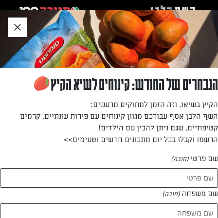
לג
אזור
וכן
חתון
»
»
דף הבית
...
עוגת גבינה עם פרורים קלאסית
עוגת גבינה עם פרורים קלאסית
הנבחרים של החודש: קינוחים לשיא הקיץ
עוגת גבינה פירורים קלאסית, מתכון קליל שאי אפשר לטעות
הקיץ בשיאו, וזה הזמן למתוקים מרעננים:
איתו
השף הלבן אסף עבורכם מגוון קינוחים עם פירות עונתיים, קרמים
קטיפתיים, שגם ניתן להכין עם הילדים!
מאת: ענבל רובין
הרשמו וקבלו בכל יום מתכונים חדשים וטעימים>>
שם פרטי
(חובה)
שם משפחה
(חובה)