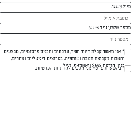
מייל
(חובה)
מספר טלפון נייד
(חובה)
Opt_I
* אני מאשר קבלת דיוור ישיר, עדכונים ותכנים פרסומיים, מבצעים
חלבי
עד 40 דק
קלה
והטבות מקבוצת תנובה ושותפיה, בערוצים דיגיטליים ואחרים,
(חובה)
כגון, הודעת SMS וואטסאפ, מייל
RegulationsApprove
* בהשארת פרטיי אני מסכים
למדיניות הפרטיות
.
סוג מתכון
זמן הכנה
רמת מיומנות
(חובה)
המרכיבים ל 12 מנות:
לתחתית:
500 גרם קמח (1/2 3 כוסות + כף)