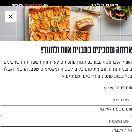
לג
אזור
וכן
חתון
»
»
דף הבית
...
עוגת גבינה ודובדבני אמרנה
עוגת גבינה ודובדבני אמרנה
ארוחה שמכינים בתבנית אחת ולתנור!
עוגת גבינה ודובדבני אמרנה מרשימה וכובשת.
השף הלבן אסף עבורכם מגוון מתכונים לארוחות משפחתיות שמכינים
בתבנית אחת, עם מינימום כלים לשטוף ומקסימום טעם. הרשמו וקבלו
מאת: כרמית דהאן
בכל שבוע מתכונים חדשים וטעימים>>
שם פרטי
(חובה)
שם משפחה
(חובה)
מייל
(חובה)