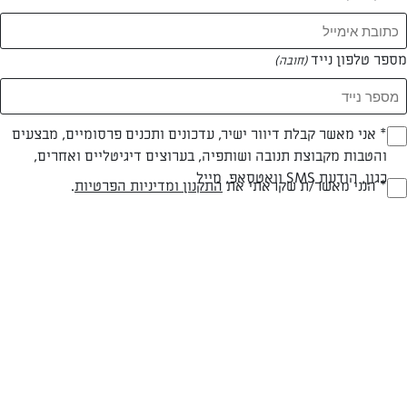
מספר טלפון נייד
(חובה)
* אני מאשר קבלת דיוור ישיר, עדכונים ותכנים פרסומיים, מבצעים
(חובה)
והטבות מקבוצת תנובה ושותפיה, בערוצים דיגיטליים ואחרים,
חלבי
60 דק
בינונית
כגון, הודעת SMS וואטסאפ, מייל
* הנני מאשר/ת שקראתי את
התקנון ומדיניות הפרטיות
.
(חובה)
סוג מתכון
זמן הכנה
רמת מיומנות
המרכיבים ל 8-10:
לקישוט
150 מ"ל שמנת מתוקה