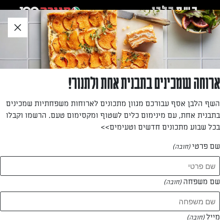
לג
אזור
וכן
חתון
»
»
דף הבית
...
עוּגַת גְּבִינָה מֻשְׁחֶתֶת
עוּגַת גְּבִינָה מֻשְׁחֶתֶת
ארוחה שמכינים בתבנית אחת ולתנור!
כשמה כן היא , עוגת גבינה עם שלל טעמים בביס אחד, תחתית
השף הלבן אסף עבורכם מגוון מתכונים לארוחות משפחתיות שמכינים
בראוניז עשירה בשילוב עוגת גבינה וקרמל מלוח עם תוספת
בתבנית אחת, עם מינימום כלים לשטוף ומקסימום טעם. הרשמו וקבלו
קראנצ'ית מעל של בוטנים ושוקולד.
בכל שבוע מתכונים חדשים וטעימים>>
מאת: אינס ינאי
שם פרטי
(חובה)
שם משפחה
(חובה)
מייל
(חובה)