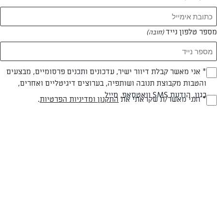
מספר טלפון נייד
(חובה)
* אני מאשר קבלת דיוור ישיר, עדכונים ותכנים פרסומיים, מבצעים
(חובה)
והטבות מקבוצת תנובה ושותפיה, בערוצים דיגיטליים ואחרים,
כגון, הודעת SMS וואטסאפ, מייל
* הנני מאשר/ת שקראתי את
התקנון ומדיניות הפרטיות
.
(חובה)
חלבי
60 דק
בינונית
סוג מתכון
זמן הכנה
רמת מיומנות
המרכיבים ל 10-12 מנות: