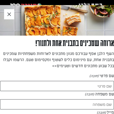
לג
אזור
וכן
חתון
»
»
דף הבית
...
עוגת גבינה בפירורי חמאת בוטנים
עוגת גבינה בפירורי חמאת בוטנים
ארוחה שמכינים בתבנית אחת ולתנור!
רוצים לשדרג את עוגת הגבינה־פירורים הקלאסית? קבלו גרסה
השף הלבן אסף עבורכם מגוון מתכונים לארוחות משפחתיות שמכינים
עם טוויסט – גבינת מסקרפונה בתערובת הגבינה ושתי שכבות של
בתבנית אחת, עם מינימום כלים לשטוף ומקסימום טעם. הרשמו וקבלו
פירורים פריכים בטעם חמאת בוטנים.
בכל שבוע מתכונים חדשים וטעימים>>
מאת: דנית סלומון
שם פרטי
(חובה)
שם משפחה
(חובה)
מייל
(חובה)