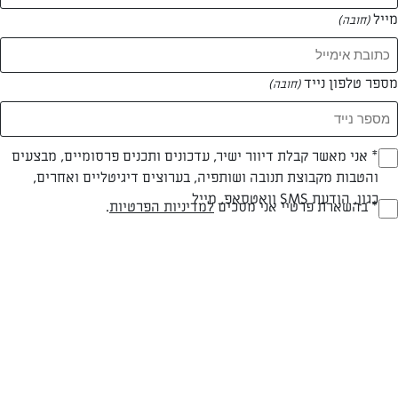
מייל
(חובה)
מספר טלפון נייד
(חובה)
Opt_I
* אני מאשר קבלת דיוור ישיר, עדכונים ותכנים פרסומיים, מבצעים
חלבי
עד 20 דק
קלה
והטבות מקבוצת תנובה ושותפיה, בערוצים דיגיטליים ואחרים,
(חובה)
כגון, הודעת SMS וואטסאפ, מייל
סוג מתכון
זמן הכנה
רמת מיומנות
RegulationsApprove
* בהשארת פרטיי אני מסכים
למדיניות הפרטיות
.
(חובה)
המרכיבים ל 10 מנות-תבנית מס' 26 או חד פעמי מלבני:
לעוגה:
750 גרם גבינה לבנה