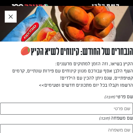
לג
אזור
וכן
חתון
»
»
דף הבית
...
מתכון לעוגת גבינה אוורירית וגבוהה
מתכון לעוגת גבינה אוורירית וגבוהה
הנבחרים של החודש: קינוחים לשיא הקיץ
עוגת גבינה אוורירית וגבוהה גם אם לא יודעים לאפות
הקיץ בשיאו, וזה הזמן למתוקים מרעננים:
השף הלבן אסף עבורכם מגוון קינוחים עם פירות עונתיים, קרמים
מאת: עורך השף הלבן
קטיפתיים, שגם ניתן להכין עם הילדים!
הרשמו וקבלו בכל יום מתכונים חדשים וטעימים>>
שם פרטי
(חובה)
שם משפחה
(חובה)