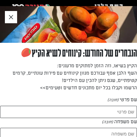
לג
אזור
וכן
חתון
»
»
דף הבית
...
קאפקייקס שוקולד בציפוי קרם שוקולד
קאפקייקס שוקולד בציפוי קרם שוקולד
הנבחרים של החודש: קינוחים לשיא הקיץ
קינוח אישי ומושחת של שוקולד על שוקולד
הקיץ בשיאו, וזה הזמן למתוקים מרעננים:
השף הלבן אסף עבורכם מגוון קינוחים עם פירות עונתיים, קרמים
מאת: ענבל רובין
קטיפתיים, שגם ניתן להכין עם הילדים!
הרשמו וקבלו בכל יום מתכונים חדשים וטעימים>>
שם פרטי
(חובה)
שם משפחה
(חובה)