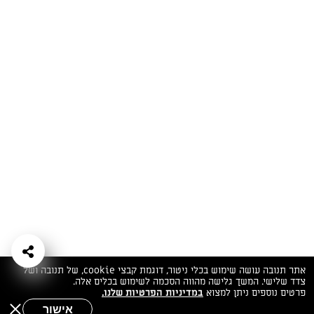
המתכונים הכי טעימים במקום אחד!
השף הלבן אסף עבורכם מתכונים חלומיים לחורף
מפנק! השאירו פרטים וקבלו מתכונים חדשים בכל
יום>>
צרפו אותי לניוזלטר
ערוצי השף
מדיניות
מפת אתר
שאלות
יצירת קשר
תנאי שימוש
פרטיות
ותשובות
הצהרת נגישות
אתר תנובה עושה שימוש בכלי ניטור, דוגמת קבצי cookie, של תנובה ושל
צדד שלישי. המשך גלישה מהווה הסכמה לשימוש בכלים אלה.
פרטים נוספים ניתן למצוא
במדיניות הפרטיות שלנו.
אישור
שאלות לשף
חיפוש
תפריט