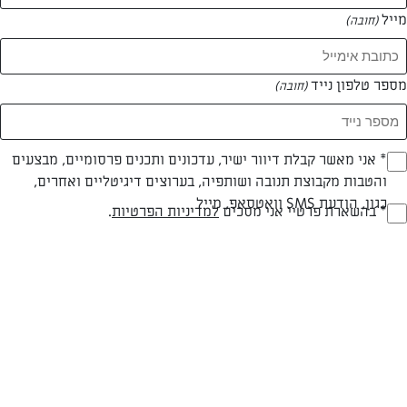
מייל
(חובה)
מספר טלפון נייד
(חובה)
Opt_I
* אני מאשר קבלת דיוור ישיר, עדכונים ותכנים פרסומיים, מבצעים
והטבות מקבוצת תנובה ושותפיה, בערוצים דיגיטליים ואחרים,
(חובה)
כגון, הודעת SMS וואטסאפ, מייל
RegulationsApprove
* בהשארת פרטיי אני מסכים
למדיניות הפרטיות
.
(חובה)
חלבי
עד 20 דק
קלה
סוג מתכון
זמן הכנה
רמת מיומנות