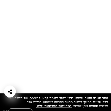
המתכונים הכי טעימים במקום אחד!
השף הלבן אסף עבורכם מתכונים חלומיים לחורף
מפנק! השאירו פרטים וקבלו מתכונים חדשים בכל
יום>>
צרפו אותי לניוזלטר
ערוצי השף
מדיניות
מפת אתר
שאלות
יצירת קשר
תנאי שימוש
פרטיות
ותשובות
הצהרת נגישות
אתר תנובה עושה שימוש בכלי ניטור, דוגמת קבצי cookie, של תנובה ושל
צדד שלישי. המשך גלישה מהווה הסכמה לשימוש בכלים אלה.
פרטים נוספים ניתן למצוא
במדיניות הפרטיות שלנו.