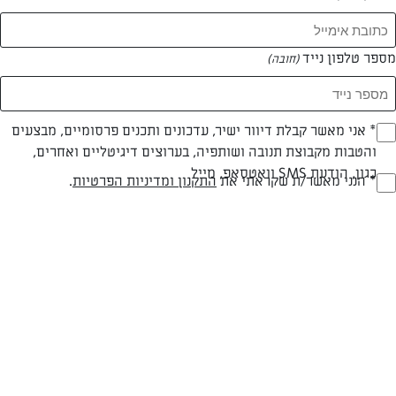
מספר טלפון נייד
(חובה)
* אני מאשר קבלת דיוור ישיר, עדכונים ותכנים פרסומיים, מבצעים
(חובה)
והטבות מקבוצת תנובה ושותפיה, בערוצים דיגיטליים ואחרים,
כגון, הודעת SMS וואטסאפ, מייל
* הנני מאשר/ת שקראתי את
התקנון ומדיניות הפרטיות
.
(חובה)
חלבי
עד 20 דק
קלה
סוג מתכון
זמן הכנה
רמת מיומנות
המרכיבים ל 14 יחידות:
2 כוסות קמח