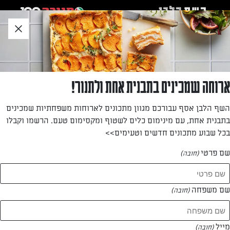
לג
אזור
וכן
חתון
»
»
דף הבית
...
מאפינס שוקולד צ'יפס רכים ומשגעים
מאפינס שוקולד צ'יפס רכים ומשגעים
ארוחה שמכינים בתבנית אחת ולתנור!
מאפינס שוקולד צ'יפס רכים, שוקולדיים ולחים, שמכינים ב-15
השף הלבן אסף עבורכם מגוון מתכונים לארוחות משפחתיות שמכינים
דקות בלבד. כיף לאכול אותם בארוחת הבוקר, לשלוח עם הילדים
בתבנית אחת, עם מינימום כלים לשטוף ומקסימום טעם. הרשמו וקבלו
לבית הספר או להגיש כנשנוש בין הארוחות.
בכל שבוע מתכונים חדשים וטעימים>>
מאת: עורך השף הלבן
שם פרטי
(חובה)
שם משפחה
(חובה)
מייל
(חובה)