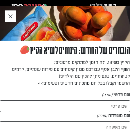
לג
אזור
וכן
חתון
»
»
דף הבית
...
מאפינס סופגניות
מאפינס סופגניות
הנבחרים של החודש: קינוחים לשיא הקיץ
דור משה עם מתכון למאפינס וניל וריבה קלים להכנה ברוח החג
הקיץ בשיאו, וזה הזמן למתוקים מרעננים:
גם ללא טיגון ותוספות של שמן. ואפילו לא צריך להפעיל בשבילם
השף הלבן אסף עבורכם מגוון קינוחים עם פירות עונתיים, קרמים
מיקסר!
קטיפתיים, שגם ניתן להכין עם הילדים!
הרשמו וקבלו בכל יום מתכונים חדשים וטעימים>>
מאת: דור משה
שם פרטי
(חובה)
שם משפחה
(חובה)