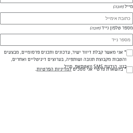
מייל
(חובה)
מספר טלפון נייד
(חובה)
צילום: דור משה
עיצוב: דור משה
Opt_I
* אני מאשר קבלת דיוור ישיר, עדכונים ותכנים פרסומיים, מבצעים
והטבות מקבוצת תנובה ושותפיה, בערוצים דיגיטליים ואחרים,
(חובה)
כגון, הודעת SMS וואטסאפ, מייל
RegulationsApprove
* בהשארת פרטיי אני מסכים
למדיניות הפרטיות
.
חלבי
עד 20 דק
קלה
(חובה)
סוג מתכון
זמן הכנה
רמת מיומנות
המרכיבים ל 12 יחידות: