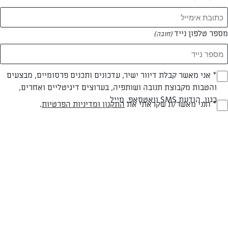
מספר טלפון נייד
(חובה)
צילום: יהודה סלומון
עיצוב: יהודה סלומון
* אני מאשר קבלת דיוור ישיר, עדכונים ותכנים פרסומיים, מבצעים
(חובה)
והטבות מקבוצת תנובה ושותפיה, בערוצים דיגיטליים ואחרים,
כגון, הודעת SMS וואטסאפ, מייל
* הנני מאשר/ת שקראתי את
התקנון ומדיניות הפרטיות
.
חלבי
עד 20 דק
קלה
(חובה)
סוג מתכון
זמן הכנה
רמת מיומנות
המרכיבים ל 10:
4 מצות