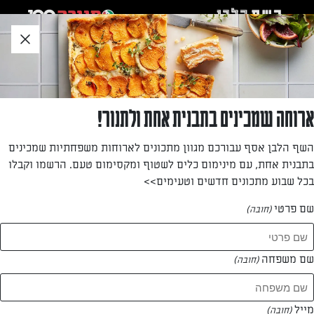
לג
אזור
וכן
חתון
»
»
דף הבית
...
פשטידת גבינות ובצל כשרה לפסח
פשטידת גבינות ובצל כשרה לפסח
ארוחה שמכינים בתבנית אחת ולתנור!
פשטידה מצות טעימה מאוד, שגם נראית נפלא.
השף הלבן אסף עבורכם מגוון מתכונים לארוחות משפחתיות שמכינים
בתבנית אחת, עם מינימום כלים לשטוף ומקסימום טעם. הרשמו וקבלו
מאת: דנית סלומון
בכל שבוע מתכונים חדשים וטעימים>>
שם פרטי
(חובה)
שם משפחה
(חובה)
מייל
(חובה)