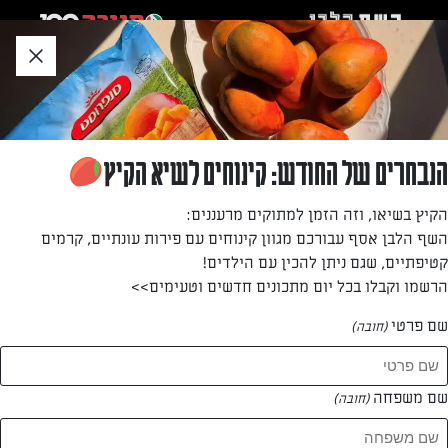
לג
אזור
וכן
חתון
»
»
דף הבית
...
מאפים אישיים של גבינות וכרישה
מאפים אישיים של גבינות וכרישה
הנבחרים של החודש: קינוחים לשיא הקיץ
נמסים בפה בזכות המרקם הנימוח של הגבינות המיוחדות לאפייה
הקיץ בשיאו, וזה הזמן למתוקים מרעננים:
השף הלבן אסף עבורכם מגוון קינוחים עם פירות עונתיים, קרמים
מאת: עורך השף הלבן
קטיפתיים, שגם ניתן להכין עם הילדים!
הרשמו וקבלו בכל יום מתכונים חדשים וטעימים>>
שם פרטי
(חובה)
שם משפחה
(חובה)