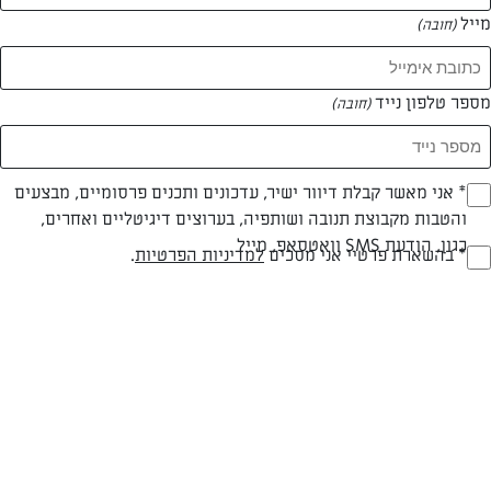
מייל
(חובה)
מספר טלפון נייד
(חובה)
Opt_I
* אני מאשר קבלת דיוור ישיר, עדכונים ותכנים פרסומיים, מבצעים
והטבות מקבוצת תנובה ושותפיה, בערוצים דיגיטליים ואחרים,
(חובה)
חלבי
עד 40 דק
בינונית
כגון, הודעת SMS וואטסאפ, מייל
RegulationsApprove
* בהשארת פרטיי אני מסכים
למדיניות הפרטיות
.
סוג מתכון
זמן הכנה
רמת מיומנות
(חובה)
המרכיבים ל 70 מאפים בקוטר 3 ס"מ או ל-32 בקוטר 6 ס"מ
(תבניות ש:
2 גבעולי כרישה (החלק הלבן) פרוסים