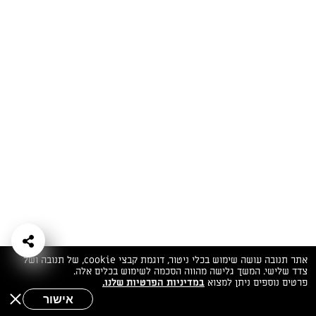
המתכונים הכי טעימים במקום אחד!
השף הלבן אסף עבורכם מתכונים חלומיים לחורף
מפנק! השאירו פרטים וקבלו מתכונים חדשים בכל
יום>>
צרפו אותי לניוזלטר
ערוצי השף
מדיניות
מפת אתר
שאלות
יצירת קשר
תנאי שימוש
פרטיות
ותשובות
הצהרת נגישות
אתר תנובה עושה שימוש בכלי ניטור, דוגמת קבצי cookie, של תנובה ושל
צדד שלישי. המשך גלישה מהווה הסכמה לשימוש בכלים אלה.
פרטים נוספים ניתן למצוא
במדיניות הפרטיות שלנו.
אישור
שאלות לשף
חיפוש
תפריט