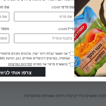
שם פרטי
שם מש
(חובה)
ב ומוסיפים לקמח המצה.
מייל
מספר ט
(חובה)
 דקות.
 דקות
Opt_In
* אני מאשר קבלת דיוור ישיר, עדכונים ותכנים פרסומי
ושותפיה, בערוצים דיגיטליים ואחרים, כגון, הודעת SMS וואטסאפ, מייל
(חובה)
RegulationsApproved
* בהשארת פרטיי אני מסכים
למדיניות הפרטיות
.
(חובה)
ם, מוסיפים לתערובת הקמח ביחד עם הסוכר וסוכר הוניל.
בת ומטגנים עליו לביבות גדולות ושטוחות מהתערובת.