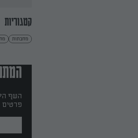
קטגוריות
מחבתות
מתכ
המתכו
השף הלב
פרטים ו