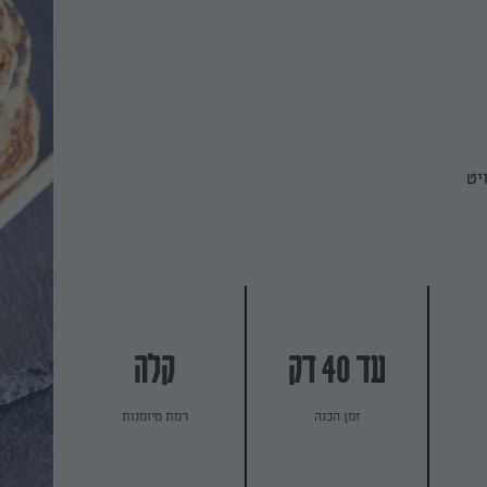
יט
עד 40 דק
קלה
זמן הכנה
רמת מיומנות