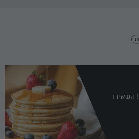
ת
 השאירו