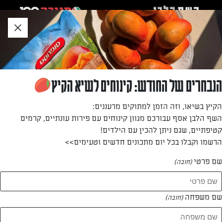
לג
אזור
וכן
חתון
»
»
דף הבית
...
שבועות – החג של עוגות הגבינה
שבועות – החג של עוגות הגבינה
הנבחרים של החודש: קינוחים לשיא הקיץ
מאת: עורך השף הלבן
הקיץ בשיאו, וזה הזמן למתוקים מרעננים:
השף הלבן אסף עבורכם מגוון קינוחים עם פירות עונתיים, קרמים
קטיפתיים, שגם ניתן להכין עם הילדים!
הרשמו וקבלו בכל יום מתכונים חדשים וטעימים>>
שם פרטי
(חובה)
שם משפחה
(חובה)