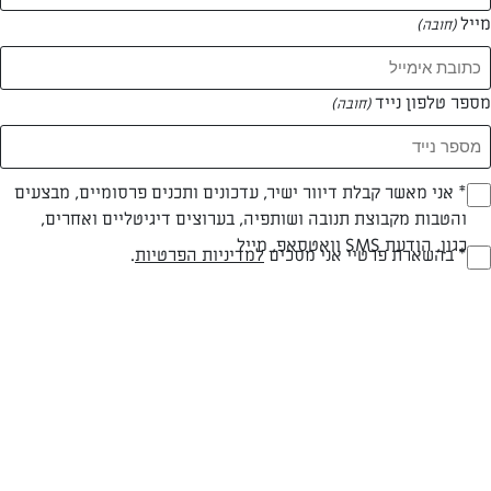
מייל
(חובה)
מספר טלפון נייד
(חובה)
Opt_I
* אני מאשר קבלת דיוור ישיר, עדכונים ותכנים פרסומיים, מבצעים
והטבות מקבוצת תנובה ושותפיה, בערוצים דיגיטליים ואחרים,
(חובה)
כגון, הודעת SMS וואטסאפ, מייל
RegulationsApprove
* בהשארת פרטיי אני מסכים
למדיניות הפרטיות
.
(חובה)
בשרי
עד 40 דק
בינונית
סוג מתכון
זמן הכנה
רמת מיומנות