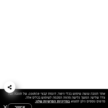
המתכונים הכי טעימים במקום אחד!
השף הלבן אסף עבורכם מתכונים חלומיים לחורף
מפנק! השאירו פרטים וקבלו מתכונים חדשים בכל
יום>>
צרפו אותי לניוזלטר
ערוצי השף
מדיניות
מפת אתר
שאלות
יצירת קשר
תנאי שימוש
פרטיות
ותשובות
הצהרת נגישות
אתר תנובה עושה שימוש בכלי ניטור, דוגמת קבצי cookie, של תנובה ושל
צדד שלישי. המשך גלישה מהווה הסכמה לשימוש בכלים אלה.
פרטים נוספים ניתן למצוא
במדיניות הפרטיות שלנו.
אישור