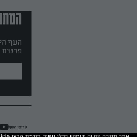
המתכו
השף הלב
פרטים ו
ערוצי השף
אתר תנובה עושה שימוש בכלי ניטור, דוגמת קבצי cookie, של תנובה ושל צדד שלישי. המשך גלישה מהווה הסכמה לשימוש בכלים אלה.