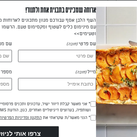
ארוחה שמכינים בתבנית אחת ולתנור!
השף הלבן אסף עבורכם מגוון מתכונים לארוחות 
עם מינימום כלים לשטוף ומקסימום טעם. הרשמו ו
בנים ושומרים את נוזל הדובדבנים.
וטעימים>>
שם פרטי
שם מש
(חובה)
ציב את גבינת המסקרפונה עם השמנת המתוקה, החלב והפודינג.
מייל
מספר ט
(חובה)
 לפרוסות בעובי ס"מ וטובלים בנוזל הדובדבנים.
* אני מאשר קבלת דיוור ישיר, עדכונים ותכנים פרסומי
(חובה)
ושותפיה, בערוצים דיגיטליים ואחרים, כגון, הודעת SMS וואטסאפ, מייל
שכבת עוגה ומעליה שכבת קרם, מעל מפזרים דובדבנים וחוזרים על הפע
* הנני מאשר/ת שקראתי את
התקנון ומדיניות הפרטיות
(חובה)