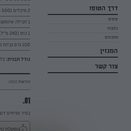
כל הקינוחים לפסח
אפרת ליכטנשטט
דרך הטופו
2 מיכלים (500 מ"ל) שמנת מתוקה להקצפה 32% "השף הלבן"
סלטים לפסח
קארין בנולול
טיפים
עוגיות לפסח
1 חבילה אינסטנט פודינג וניל
מירי כהן
כתבות
רובי מיכאל
1 כוס (240 מ"ל) חלב תנובה
מתכונים
100 גרם גבינת מסקרפונה "השף הלבן"
המגזין
גודל תבנית:
כלי 
צור קשר
הוראות הכנה:
01.
בסיר מניחים דובדב
הפעלת טיימר 10