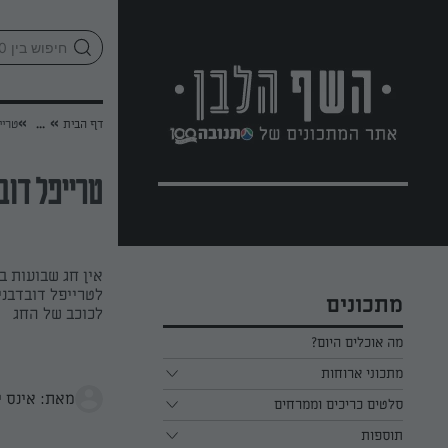
לג
אזור
וכן
חתון
»
»
דף הבית
...
טריי
טרייפל דובד
אין חג שבועות בל
לטרייפל דובדבני
מתכונים
לכוכב של החג
מה אוכלים היום?
מתכוני ארוחות
מאת: אינס י
ארוחת בוקר
סלטים כריכים וממרחים
תוספות
ארוחת צהריים
כל הסלטים כריכים וממרחים