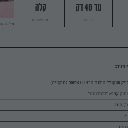
עד 40 דק
קלה
זמן הכנה
רמת מיומנות
צילום: נמר