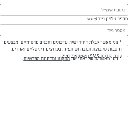
מספר טלפון נייד
(חובה)
* אני מאשר קבלת דיוור ישיר, עדכונים ותכנים פרסומיים, מבצעים
(חובה)
צילום: שחר ואורן
והטבות מקבוצת תנובה ושותפיה, בערוצים דיגיטליים ואחרים,
כגון, הודעת SMS וואטסאפ, מייל
* הנני מאשר/ת שקראתי את
התקנון ומדיניות הפרטיות
.
(חובה)
חלבי
30 דק
בינונית
סוג מתכון
זמן הכנה
רמת מיומנות
המרכיבים ל 8 מנות: