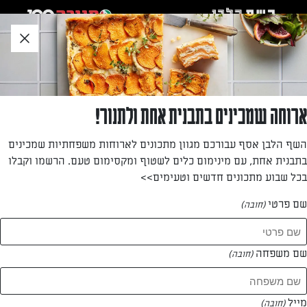
לג
אזור
וכן
חתון
»
»
דף הבית
...
מוס שוקולד של אלופים
מוס שוקולד של אלופים
ארוחה שמכינים בתבנית אחת ולתנור!
מוס שוקולד מקצועי לפי השיטות הסודיות של הקונדיטורים
השף הלבן אסף עבורכם מגוון מתכונים לארוחות משפחתיות שמכינים
בתבנית אחת, עם מינימום כלים לשטוף ומקסימום טעם. הרשמו וקבלו
מאת: שחר ואורן
בכל שבוע מתכונים חדשים וטעימים>>
שם פרטי
(חובה)
שם משפחה
(חובה)
מייל
(חובה)