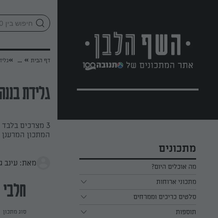
לג
אזור
וכן
חתון
»
»
דף הבית
...
גליד
גלידת בננה
3 מצרכים בלבד 
המתכון המרענן 
מתכונים
מאת: עינב ג
מה אוכלים היום?
מתכוני ארוחות
חלבי
ארוחת בוקר
סלטים כריכים וממרחים
תוספות
ארוחת צהריים
כל הסלטים כריכים וממרחים
סוג מתכון