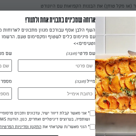
(או מקל טוחן) את הבננות הקפואות עם היוגורט
ארוחה שמכינים בתבנית אחת ולתנור!
השף הלבן אסף עבורכם מגוון מתכונים לארוחות 
עם מינימום כלים לשטוף ומקסימום טעם. הרשמו ו
וטעימים>>
שם פרטי
שם מש
(חובה)
ת
מייל
מספר ט
(חובה)
לגרד מלמעלה 2 קוביות שוקולד מריר 70%חשוב לאכול סמוך למועד הטחינה•
* אני מאשר קבלת דיוור ישיר, עדכונים ותכנים פרסומי
(חובה)
ושותפיה, בערוצים דיגיטליים ואחרים, כגון, הודעת SMS וואטסאפ, מייל
הכנת? כאן מדרגים
* הנני מאשר/ת שקראתי את
התקנון ומדיניות הפרטיות
(חובה)