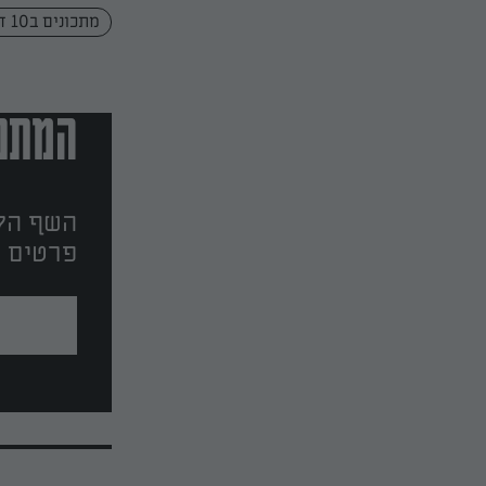
מתכונים ב10 דקות
המתכו
השף הלב
פרטים ו