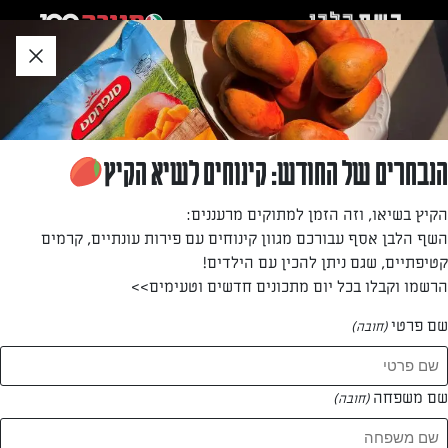
לג
אזור
וכן
חתון
»
»
דף הבית
...
עוגת גבינה שוקולד לבן ומנגו
עוגת גבינה שוקולד לבן ומנגו
הנבחרים של החודש: קינוחים לשיא הקיץ
קינוח שכבות קייצי המוגש בכוסות אישיות עם טעמים אהובים
הקיץ בשיאו, וזה הזמן למתוקים מרעננים:
במיוחד: גבינה, מנגו ושוקולד לבן. מתכון קל להכנה וקוצר
השף הלבן אסף עבורכם מגוון קינוחים עם פירות עונתיים, קרמים
מממאות
קטיפתיים, שגם ניתן להכין עם הילדים!
הרשמו וקבלו בכל יום מתכונים חדשים וטעימים>>
מאת: אריאל בן חמו
שם פרטי
(חובה)
שם משפחה
(חובה)