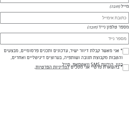
מייל
(חובה)
מספר טלפון נייד
(חובה)
צילום: אריאל בן חמו
עיצוב: אריאל בן חמו
Opt_I
* אני מאשר קבלת דיוור ישיר, עדכונים ותכנים פרסומיים, מבצעים
והטבות מקבוצת תנובה ושותפיה, בערוצים דיגיטליים ואחרים,
(חובה)
כגון, הודעת SMS וואטסאפ, מייל
RegulationsApprove
* בהשארת פרטיי אני מסכים
למדיניות הפרטיות
.
חלבי
עד 40 דק
קלה
(חובה)
סוג מתכון
זמן הכנה
רמת מיומנות
המרכיבים ל 7: