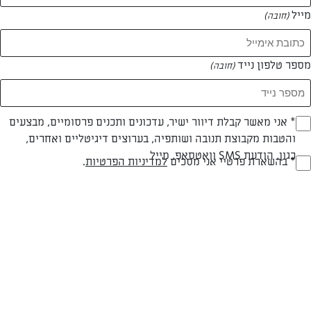
מייל
(חובה)
מספר טלפון נייד
(חובה)
צילום: דור משה
עיצוב: דור משה
Opt_I
* אני מאשר קבלת דיוור ישיר, עדכונים ותכנים פרסומיים, מבצעים
והטבות מקבוצת תנובה ושותפיה, בערוצים דיגיטליים ואחרים,
(חובה)
כגון, הודעת SMS וואטסאפ, מייל
RegulationsApprove
* בהשארת פרטיי אני מסכים
למדיניות הפרטיות
.
חלבי
עד 40 דק
בינונית
(חובה)
סוג מתכון
זמן הכנה
רמת מיומנות
המרכיבים ל 8-10: