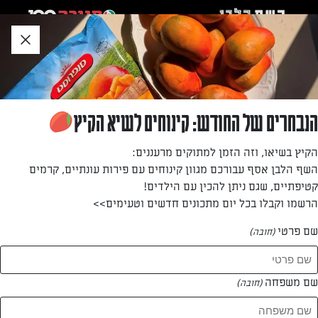
לג
אזור
וכן
חתון
»
»
דף הבית
...
עוגת גבינה קרה עם שוקולד רובי
עוגת גבינה קרה עם שוקולד רובי
הנבחרים של החודש: קינוחים לשיא הקיץ
לפני שנתיים הושק "שוקולד רובי"-השוקולד היחיד שהומצא מאז
הקיץ בשיאו, וזה הזמן למתוקים מרעננים:
השוקולד הלבן. זן של פולי קקאו נותנים לו צבע ורוד. דור משה
השף הלבן אסף עבורכם מגוון קינוחים עם פירות עונתיים, קרמים
עם מתכון לעוגת גבינה ורובי בלתי נשכחת
קטיפתיים, שגם ניתן להכין עם הילדים!
הרשמו וקבלו בכל יום מתכונים חדשים וטעימים>>
מאת: דור משה
שם פרטי
(חובה)
שם משפחה
(חובה)