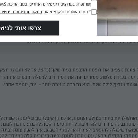
ושותפיה, בערוצים דיגיטליים ואחרים, כגון, הודעת SMS וואטסאפ, מייל
* הנני מאשר/ת שקראתי את
התקנון ומדיניות הפרטיות
(חובה)
הגבינה. בקערת המיקסר מקציפים היטב את כל המרכיבים. אם רוצים יכ
והתמצית ולהוסיף במקומם חצי שקית אינסטנט פודינג בטעם וניל מקציפ
ציבה. מקפלים בעדינות עם 1/2 קילו גבינה לבנה.
וננת מצפים את דופנות התבנית בנייר שקף.(כדאי, אך לא חובה) יוצק
 יפה בעזרת פלטה. מפזרים יפה את הפירורים למעלה ומכסים את הקרם
מהפופולריות ביותר בעולם העוגות, אולם הן קיבלו שם של עוגות קשות ל
- עוגת גבינה פירורים לא חייבת להיות סיפור קשה להכנה: מתכון לעוגת 
פנקת שיכולה להתאים לאירוח או לסוף השבוע. איך להכין עוגת גבינה פ
וחד? התחילו מכאן, עם מתכון לעוגת גבינה פירורים קלה במיוחד להכ