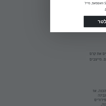
.
ולים לוותר
ים היטב עד
ים את קרם
. מייצבים
הכנה. אז
גבינה
ירורים
נה,