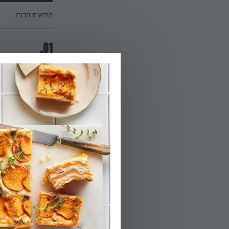
הוראות הכנה:
01.
מכינים את הבצק 
כשהבצק מתגבש ע
02.
שליש לבסיס העו
החלק השני מרדדי
מהתנור ומצננים 
ושומרים בצד.
הפעלת טיימר 12