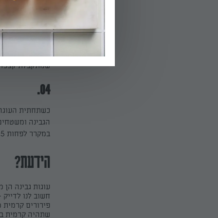
03.
מכינים את מלית 
על סוכר הווניל 
שמתקבלת קצפת טובה וי
04.
כשתחתית העוגה צ
הגבינה ומשטחים
במקרר לפחות 5 שעות ועדיף לילה שלם. היא גם ככה טעימה יותר - יום, יומיים אחרי.
הידעת?
עוגות גבינה הן 
חשוב לנו לדייק 
פירורים קרמית מ
שתהיה קרמית במי