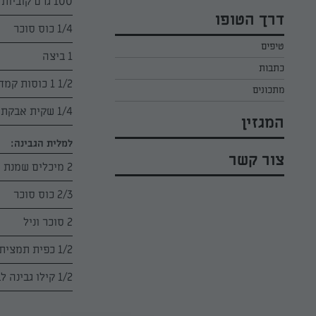
100 גרם קוביות חמאה קרה
כל הקינוחים לפסח
אפרת ליכטנשטט
דרך הטופו
סלטים לפסח
1/4 כוס סוכר
קארין בנולול
טיפים
עוגיות לפסח
מירי כהן
1 ביצה
כתבות
רובי מיכאל
1/2 1 כוסות קמח (200 גרם)
מתכונים
1/4 שקית אבקת אפייה
המגזין
למלית הגבינה:
צור קשר
2 מיכלים שמנת מתוקה
2/3 כוס סוכר
2 סוכר וניל
1/2 כפית תמצית וניל
1/2 קילו גבינה לבנה