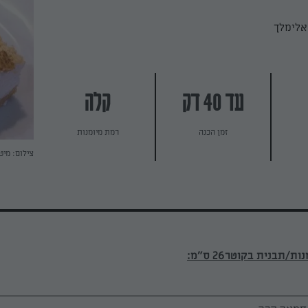
אלימלך
עד 40 דק
קלה
זמן הכנה
רמת מיומנות
צילום: מיט