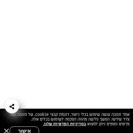
המתכונים הכי טעימים במקום אחד!
השף הלבן אסף עבורכם מתכונים חלומיים לחורף
מפנק! השאירו פרטים וקבלו מתכונים חדשים בכל
יום>>
צרפו אותי לניוזלטר
ערוצי השף
מדיניות
מפת אתר
שאלות
יצירת קשר
תנאי שימוש
פרטיות
ותשובות
הצהרת נגישות
אתר תנובה עושה שימוש בכלי ניטור, דוגמת קבצי cookie, של תנובה ושל
צדד שלישי. המשך גלישה מהווה הסכמה לשימוש בכלים אלה.
פרטים נוספים ניתן למצוא
במדיניות הפרטיות שלנו.
אישור
שאלות לשף
חיפוש
תפריט