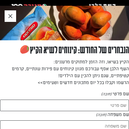
לג
אזור
וכן
חתון
»
»
דף הבית
...
מתכון לעוגת גבינה פירורים ללא אפיה
מתכון לעוגת גבינה פירורים ללא אפיה
הנבחרים של החודש: קינוחים לשיא הקיץ
עוגה טעימה וקלה להכנה
הקיץ בשיאו, וזה הזמן למתוקים מרעננים:
השף הלבן אסף עבורכם מגוון קינוחים עם פירות עונתיים, קרמים
מאת: רות גאני
קטיפתיים, שגם ניתן להכין עם הילדים!
הרשמו וקבלו בכל יום מתכונים חדשים וטעימים>>
שם פרטי
(חובה)
שם משפחה
(חובה)