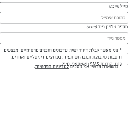
מייל
(חובה)
מספר טלפון נייד
(חובה)
Opt_I
* אני מאשר קבלת דיוור ישיר, עדכונים ותכנים פרסומיים, מבצעים
והטבות מקבוצת תנובה ושותפיה, בערוצים דיגיטליים ואחרים,
(חובה)
חלבי
עד 20 דק
קלה
כגון, הודעת SMS וואטסאפ, מייל
RegulationsApprove
* בהשארת פרטיי אני מסכים
למדיניות הפרטיות
.
(חובה)
סוג מתכון
זמן הכנה
רמת מיומנות
המרכיבים ל תבנית עגולה 10 מנות:
למילוי: