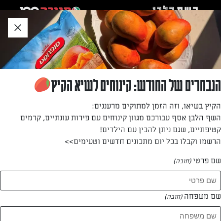
לג
אזור
וכן
חתון
»
»
דף הבית
...
מתכון לעוגת גבינה עם ריבת פירות יער
מתכון לעוגת גבינה עם ריבת פירות יער
הנבחרים של החודש: קינוחים לשיא הקיץ
עוגת גבינה עם פירות יער, מתכון חגיגי ויפה וימי הולדת
הקיץ בשיאו, וזה הזמן למתוקים מרעננים:
השף הלבן אסף עבורכם מגוון קינוחים עם פירות עונתיים, קרמים
מאת: אירית פוזננסקי
קטיפתיים, שגם ניתן להכין עם הילדים!
הרשמו וקבלו בכל יום מתכונים חדשים וטעימים>>
שם פרטי
(חובה)
שם משפחה
(חובה)