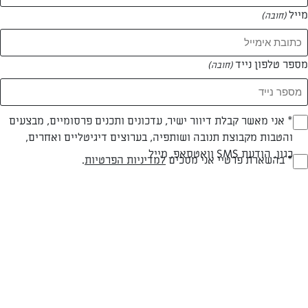
מייל
(חובה)
מספר טלפון נייד
(חובה)
Opt_I
* אני מאשר קבלת דיוור ישיר, עדכונים ותכנים פרסומיים, מבצעים
והטבות מקבוצת תנובה ושותפיה, בערוצים דיגיטליים ואחרים,
(חובה)
חלבי
עד 20 דק
קלה
כגון, הודעת SMS וואטסאפ, מייל
RegulationsApprove
* בהשארת פרטיי אני מסכים
למדיניות הפרטיות
.
(חובה)
סוג מתכון
זמן הכנה
רמת מיומנות
המרכיבים ל 20 מנות:
ריבת פירות יער