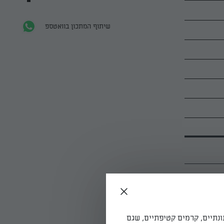
שיתוף המתכון בוואטספ
ת בצק אחיד קצת מפורר. לוקחים 3/4 מכמות הבצק
 כסף ואופים
ונתיים, קרמים קטיפתיים, שגם