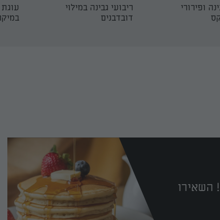
נה ופירורי
ריבועי גבינה במילוי
עוגת 
קס
דובדבנים
במיקר
 השאירו