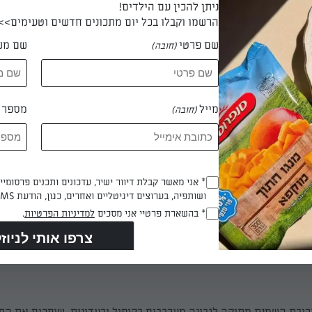
ניתן להכין עם הילדים!
הרשמו וקבלו בכל יום מתכונים חדשים וטעימים>>
 דקות
שם פרטי
שם מש
(חובה)
מייל
מספר ט
(חובה)
יפים עד לקבלת קרם יציב.
ם את הגבינה, הסוכר, סוכר וניל ואת יתר האינסט' פודינג וניל. מערבב
Opt_In
* אני מאשר קבלת דיוור ישיר, עדכונים ותכנים פרסומי
ושותפיה, בערוצים דיגיטליים ואחרים, כגון, הודעת SMS וואטסאפ, מייל
(חובה)
RegulationsApproved
* בהשארת פרטיי אני מסכים
למדיניות הפרטיות
.
(חובה)
 דקות